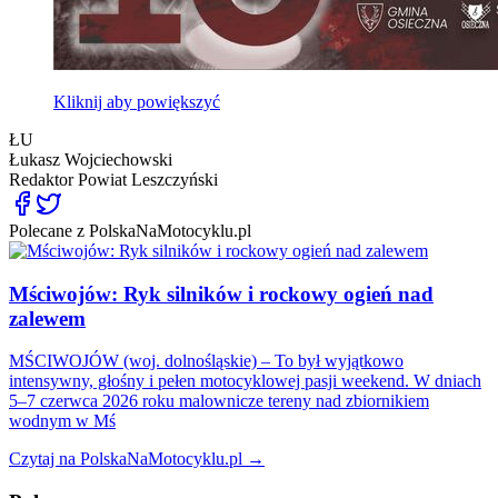
Kliknij aby powiększyć
ŁU
Łukasz Wojciechowski
Redaktor
Powiat Leszczyński
Polecane z PolskaNaMotocyklu.pl
Mściwojów: Ryk silników i rockowy ogień nad
zalewem
MŚCIWOJÓW (woj. dolnośląskie) – To był wyjątkowo
intensywny, głośny i pełen motocyklowej pasji weekend. W dniach
5–7 czerwca 2026 roku malownicze tereny nad zbiornikiem
wodnym w Mś
Czytaj na PolskaNaMotocyklu.pl →