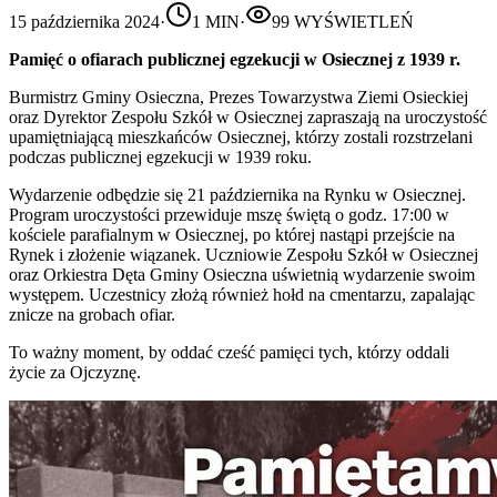
15 października 2024
·
1
MIN
·
99
WYŚWIETLEŃ
Pamięć o ofiarach publicznej egzekucji w Osiecznej z 1939 r.
Burmistrz Gminy Osieczna, Prezes Towarzystwa Ziemi Osieckiej
oraz Dyrektor Zespołu Szkół w Osiecznej zapraszają na uroczystość
upamiętniającą mieszkańców Osiecznej, którzy zostali rozstrzelani
podczas publicznej egzekucji w 1939 roku.
Wydarzenie odbędzie się 21 października na Rynku w Osiecznej.
Program uroczystości przewiduje mszę świętą o godz. 17:00 w
kościele parafialnym w Osiecznej, po której nastąpi przejście na
Rynek i złożenie wiązanek. Uczniowie Zespołu Szkół w Osiecznej
oraz Orkiestra Dęta Gminy Osieczna uświetnią wydarzenie swoim
występem. Uczestnicy złożą również hołd na cmentarzu, zapalając
znicze na grobach ofiar.
To ważny moment, by oddać cześć pamięci tych, którzy oddali
życie za Ojczyznę.