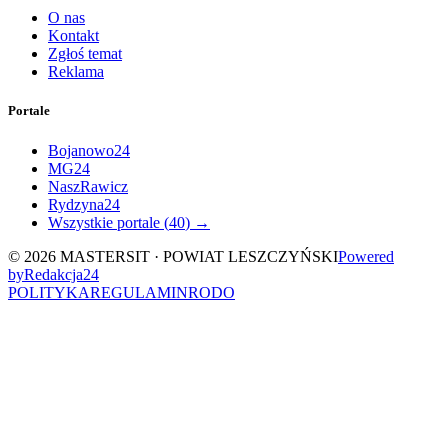
O nas
Kontakt
Zgłoś temat
Reklama
Portale
Bojanowo24
MG24
NaszRawicz
Rydzyna24
Wszystkie portale (
40
) →
©
2026
MASTERSIT ·
POWIAT LESZCZYŃSKI
Powered
by
Redakcja
24
POLITYKA
REGULAMIN
RODO