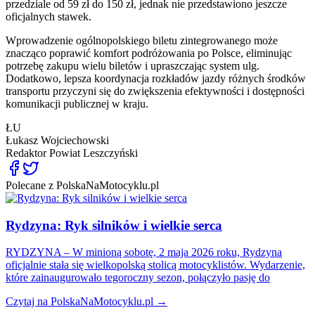
przedziale od 59 zł do 150 zł, jednak nie przedstawiono jeszcze
oficjalnych stawek.
Wprowadzenie ogólnopolskiego biletu zintegrowanego może
znacząco poprawić komfort podróżowania po Polsce, eliminując
potrzebę zakupu wielu biletów i upraszczając system ulg.
Dodatkowo, lepsza koordynacja rozkładów jazdy różnych środków
transportu przyczyni się do zwiększenia efektywności i dostępności
komunikacji publicznej w kraju.
ŁU
Łukasz Wojciechowski
Redaktor
Powiat Leszczyński
Polecane z PolskaNaMotocyklu.pl
Rydzyna: Ryk silników i wielkie serca
RYDZYNA – W minioną sobotę, 2 maja 2026 roku, Rydzyna
oficjalnie stała się wielkopolską stolicą motocyklistów. Wydarzenie,
które zainaugurowało tegoroczny sezon, połączyło pasję do
Czytaj na PolskaNaMotocyklu.pl →