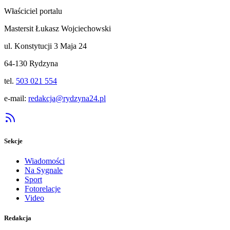
Właściciel portalu
Mastersit Łukasz Wojciechowski
ul. Konstytucji 3 Maja 24
64-130 Rydzyna
tel.
503 021 554
e-mail:
redakcja@rydzyna24.pl
Sekcje
Wiadomości
Na Sygnale
Sport
Fotorelacje
Video
Redakcja