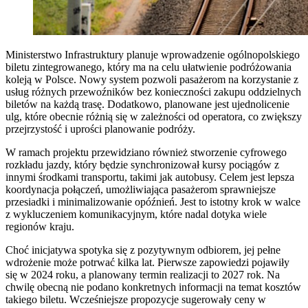
Ministerstwo Infrastruktury planuje wprowadzenie ogólnopolskiego
biletu zintegrowanego, który ma na celu ułatwienie podróżowania
koleją w Polsce. Nowy system pozwoli pasażerom na korzystanie z
usług różnych przewoźników bez konieczności zakupu oddzielnych
biletów na każdą trasę. Dodatkowo, planowane jest ujednolicenie
ulg, które obecnie różnią się w zależności od operatora, co zwiększy
przejrzystość i uprości planowanie podróży.
W ramach projektu przewidziano również stworzenie cyfrowego
rozkładu jazdy, który będzie synchronizował kursy pociągów z
innymi środkami transportu, takimi jak autobusy. Celem jest lepsza
koordynacja połączeń, umożliwiająca pasażerom sprawniejsze
przesiadki i minimalizowanie opóźnień. Jest to istotny krok w walce
z wykluczeniem komunikacyjnym, które nadal dotyka wiele
regionów kraju.
Choć inicjatywa spotyka się z pozytywnym odbiorem, jej pełne
wdrożenie może potrwać kilka lat. Pierwsze zapowiedzi pojawiły
się w 2024 roku, a planowany termin realizacji to 2027 rok. Na
chwilę obecną nie podano konkretnych informacji na temat kosztów
takiego biletu. Wcześniejsze propozycje sugerowały ceny w