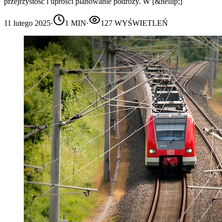
przejrzystość i uprości planowanie podróży. W [&hellip;]
11 lutego 2025
·
1
MIN
·
127
WYŚWIETLEŃ