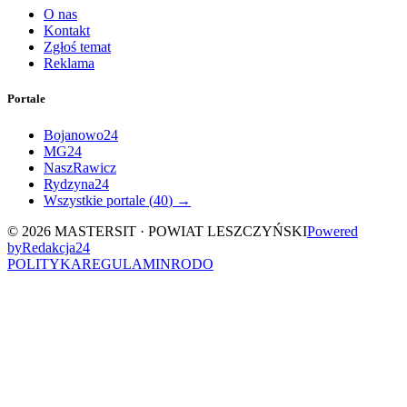
O nas
Kontakt
Zgłoś temat
Reklama
Portale
Bojanowo24
MG24
NaszRawicz
Rydzyna24
Wszystkie portale (
40
) →
©
2026
MASTERSIT ·
POWIAT LESZCZYŃSKI
Powered
by
Redakcja
24
POLITYKA
REGULAMIN
RODO