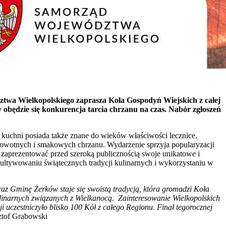
ztwa Wielkopolskiego zaprasza Koła Gospodyń Wiejskich z całej
obędzie się konkurencja tarcia chrzanu na czas. Nabór zgłoszeń
uchni posiada także znane do wieków właściwości lecznice.
drowotnych i smakowych chrzanu. Wydarzenie sprzyja popularyzacji
ą zaprezentować przed szeroką publicznością swoje unikatowe i
ultywowaniu świątecznych tradycji kulinarnych i wykorzystaniu w
az Gminę Żerków staje się swoistą tradycją, która gromadzi Koła
kulinarnych związanych z Wielkanocą. Zainteresowanie Wielkopolskich
 uczestniczyło blisko 100 Kół z całego Regionu. Finał tegorocznej
ztof Grabowski