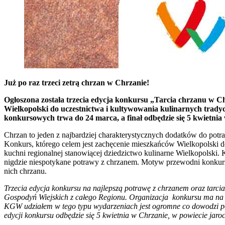
Już po raz trzeci zetrą chrzan w Chrzanie!
Ogłoszona została trzecia edycja konkursu „Tarcia chrzanu w 
Wielkopolski do uczestnictwa i kultywowania kulinarnych tradyc
konkursowych trwa do 24 marca, a finał odbędzie się 5 kwietni
Chrzan to jeden z najbardziej charakterystycznych dodatków do p
Konkurs, którego celem jest zachęcenie mieszkańców Wielkopolski d
kuchni regionalnej stanowiącej dziedzictwo kulinarne Wielkopolski. 
nigdzie niespotykane potrawy z chrzanem. Motyw przewodni konkursu
nich chrzanu.
Trzecia edycja konkursu na najlepszą potrawę z chrzanem oraz tarc
Gospodyń Wiejskich z całego Regionu. Organizacja konkursu ma na ce
KGW udziałem w tego typu wydarzeniach jest ogromne co dowodzi potrz
edycji konkursu odbędzie się 5 kwietnia w Chrzanie, w powiecie jaro