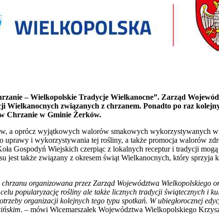
Chrzanie – Wielkopolskie Tradycje Wielkanocne”. Zarząd Wojewód
ji Wielkanocnych związanych z chrzanem. Ponadto po raz kolejny 
a w Chrzanie w Gminie Żerków.
otraw, a oprócz wyjątkowych walorów smakowych wykorzystywanych w k
o uprawy i wykorzystywania tej rośliny, a także promocja walorów z
Koła Gospodyń Wiejskich czerpiąc z lokalnych receptur i tradycji mog
 jest także związany z okresem świąt Wielkanocnych, który sprzyja k
ia chrzanu organizowana przez Zarząd Województwa Wielkopolskiego or
lu popularyzację rośliny ale także licznych tradycji świątecznych i 
eby organizacji kolejnych tego typu spotkań. W ubiegłorocznej edycji
cińskim
. – mówi Wicemarszałek Województwa Wielkopolskiego Krzys