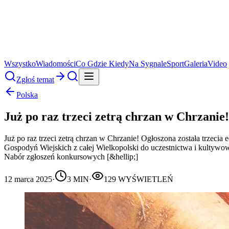
Wszystko
Wiadomości
Co Gdzie Kiedy
Na Sygnale
Sport
Galeria
Video
Zgłoś temat
Polska
Już po raz trzeci zetrą chrzan w Chrzanie!
Już po raz trzeci zetrą chrzan w Chrzanie! Ogłoszona została trzec
Gospodyń Wiejskich z całej Wielkopolski do uczestnictwa i kultywow
Nabór zgłoszeń konkursowych [&hellip;]
12 marca 2025
·
3
MIN
·
129
WYŚWIETLEŃ