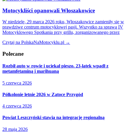
Motocykliści opanowali Włoszakowice
W niedzielę, 29 marca 2026 roku, Włoszakowice zamieniły się w
prawdziwe centrum motocyklowej pasji. Wszystko za sprawą IV
Motocyklowego Spotkania przy grillu, zorganizowanego przez
Czytaj na PolskaNaMotocyklu.pl →
Polecane
Rozbił auto w rowie i uciekał pieszo. 23-latek wpadł z
metamfetaminą i marihuaną
5 czerwca 2026
Półkolonie letnie 2026 w Zatoce Przygód
4 czerwca 2026
Powiat Leszczyński stawia na integrację regionalną
28 maja 2026