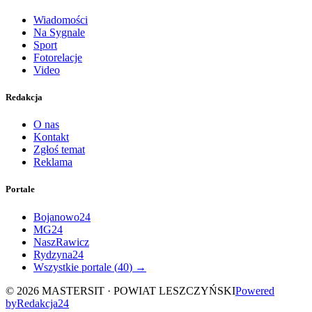
Wiadomości
Na Sygnale
Sport
Fotorelacje
Video
Redakcja
O nas
Kontakt
Zgłoś temat
Reklama
Portale
Bojanowo24
MG24
NaszRawicz
Rydzyna24
Wszystkie portale (
40
) →
©
2026
MASTERSIT ·
POWIAT LESZCZYŃSKI
Powered
by
Redakcja
24