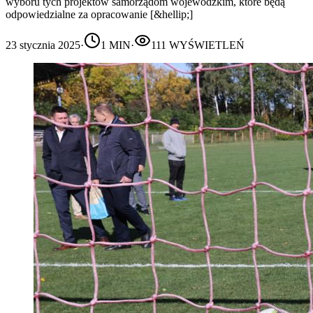
wyboru tych projektów samorządom wojewódzkim, które będą
odpowiedzialne za opracowanie [&hellip;]
23 stycznia 2025
·
1
MIN
·
111
WYŚWIETLEŃ