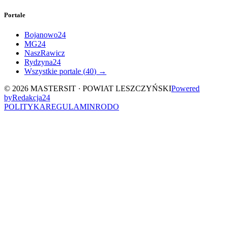
Portale
Bojanowo24
MG24
NaszRawicz
Rydzyna24
Wszystkie portale (
40
) →
©
2026
MASTERSIT ·
POWIAT LESZCZYŃSKI
Powered
by
Redakcja
24
POLITYKA
REGULAMIN
RODO