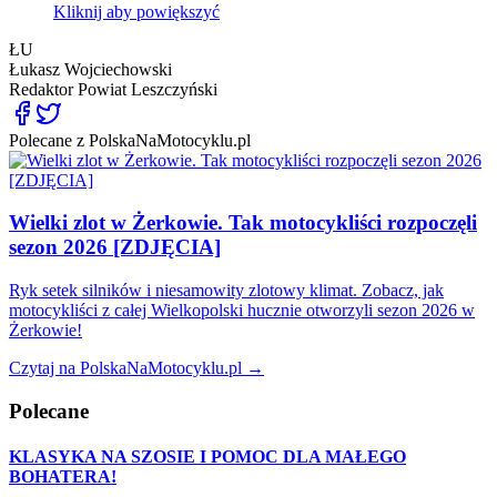
Kliknij aby powiększyć
ŁU
Łukasz Wojciechowski
Redaktor
Powiat Leszczyński
Polecane z PolskaNaMotocyklu.pl
Wielki zlot w Żerkowie. Tak motocykliści rozpoczęli
sezon 2026 [ZDJĘCIA]
Ryk setek silników i niesamowity zlotowy klimat. Zobacz, jak
motocykliści z całej Wielkopolski hucznie otworzyli sezon 2026 w
Żerkowie!
Czytaj na PolskaNaMotocyklu.pl →
Polecane
KLASYKA NA SZOSIE I POMOC DLA MAŁEGO
BOHATERA!