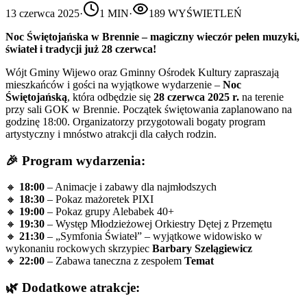
13 czerwca 2025
·
1
MIN
·
189
WYŚWIETLEŃ
Noc Świętojańska w Brennie – magiczny wieczór pełen muzyki,
świateł i tradycji już 28 czerwca!
Wójt Gminy Wijewo oraz Gminny Ośrodek Kultury zapraszają
mieszkańców i gości na wyjątkowe wydarzenie –
Noc
Świętojańską
, która odbędzie się
28 czerwca 2025 r.
na terenie
przy sali GOK w Brennie. Początek świętowania zaplanowano na
godzinę 18:00. Organizatorzy przygotowali bogaty program
artystyczny i mnóstwo atrakcji dla całych rodzin.
🎉 Program wydarzenia:
🔸
18:00
– Animacje i zabawy dla najmłodszych
🔸
18:30
– Pokaz mażoretek PIXI
🔸
19:00
– Pokaz grupy Alebabek 40+
🔸
19:30
– Występ Młodzieżowej Orkiestry Dętej z Przemętu
🔸
21:30
– „Symfonia Świateł” – wyjątkowe widowisko w
wykonaniu rockowych skrzypiec
Barbary Szelągiewicz
🔸
22:00
– Zabawa taneczna z zespołem
Temat
🌿 Dodatkowe atrakcje: