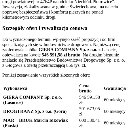
drogi powiatowej nr 4764P na odcinku Niechłód-Piotrowice”
.
Inwestycja, zlokalizowana w gminie Święciechowa, ma na celu
poprawę bezpieczeństwa i komfortu pieszych na ponad
kilometrowym odcinku drogi
.
Szczegóły ofert i rywalizacja cenowa
Do wyznaczonego terminu wpłynęło sześć propozycji od firm
specjalizujących się w budownictwie drogowym
.
Najniższą cenę
zaoferowała spółka
GIERA COMPANY Sp. z o.o.
z Lasocic,
opiewającą na kwotę
546 591,58 zł brutto
.
Na drugim biegunie
znalazło się Przedsiębiorstwo Budownictwa Drogowego Sp. z o. o.
z Głogowa z ofertą przekraczającą 856 tys. zł
.
Poniżej zestawienie wszystkich złożonych ofert:
Cena
Wykonawca
Gwarancja
brutto
GIERA COMPANY Sp. z o.o.
546 591,58
60 miesięcy
(Lasocice)
zł
591 673,05
DROGTRANZ Sp. z o.o. (Góra)
60 miesięcy
zł
MAR – BRUK Marcin Idkowiak
600 330,41
60 miesięcy
(Piaski)
zł