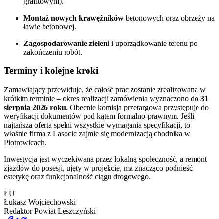
grafitowym)
.
Montaż nowych krawężników
betonowych oraz obrzeży na
ławie betonowej
.
Zagospodarowanie zieleni
i uporządkowanie terenu po
zakończeniu robót
.
Terminy i kolejne kroki
Zamawiający przewiduje, że całość prac zostanie zrealizowana w
krótkim terminie – okres realizacji zamówienia wyznaczono do
31
sierpnia 2026 roku
. Obecnie komisja przetargowa przystępuje do
weryfikacji dokumentów pod kątem formalno-prawnym. Jeśli
najtańsza oferta spełni wszystkie wymagania specyfikacji, to
właśnie firma z Lasocic zajmie się modernizacją chodnika w
Piotrowicach.
Inwestycja jest wyczekiwana przez lokalną społeczność, a remont
zjazdów do posesji, ujęty w projekcie, ma znacząco podnieść
estetykę oraz funkcjonalność ciągu drogowego
.
ŁU
Łukasz Wojciechowski
Redaktor
Powiat Leszczyński