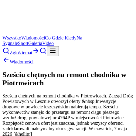
Wszystko
Wiadomości
Co Gdzie Kiedy
Na
Sygnale
Sport
Galeria
Video
Zgłoś temat
Wiadomości
Sześciu chętnych na remont chodnika w
Piotrowicach
Sześciu chętnych na remont chodnika w Piotrowicach. Zarząd Dróg
Powiatowych w Lesznie otworzył oferty &nbsp;Inwestycje
drogowe w powiecie leszczyńskim nabierają tempa. Sześciu
wykonawców stanęło do przetargu na remont ciągu pieszego
wzdłuż drogi powiatowej nr 4764P w miejscowości Piotrowice.
Rozpiętość cenowa ofert jest znaczna, jednak wszyscy oferenci
zadeklarowali maksymalny okres gwarancji. W czwartek, 7 maja
2026 [&hellip;]