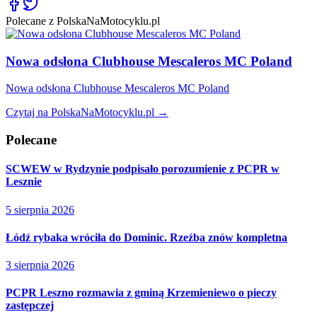
Polecane z PolskaNaMotocyklu.pl
Nowa odsłona Clubhouse Mescaleros MC Poland
Nowa odsłona Clubhouse Mescaleros MC Poland
Czytaj na PolskaNaMotocyklu.pl →
Polecane
SCWEW w Rydzynie podpisało porozumienie z PCPR w
Lesznie
5 sierpnia 2026
Łódź rybaka wróciła do Dominic. Rzeźba znów kompletna
3 sierpnia 2026
PCPR Leszno rozmawia z gminą Krzemieniewo o pieczy
zastępczej