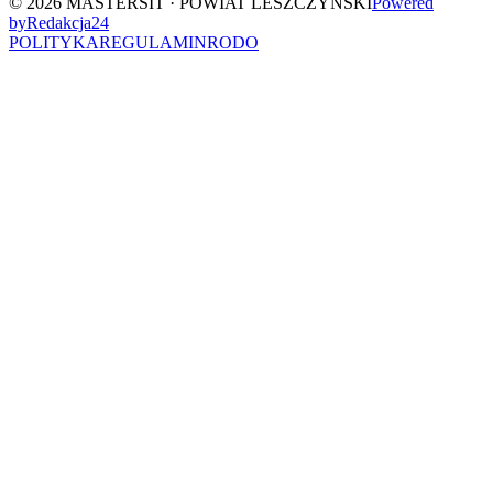
©
2026
MASTERSIT ·
POWIAT LESZCZYŃSKI
Powered
by
Redakcja
24
POLITYKA
REGULAMIN
RODO