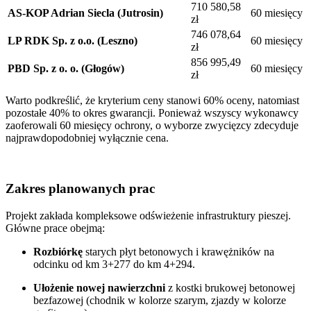
710 580,58
AS-KOP Adrian Siecla (Jutrosin)
60 miesięcy
zł
746 078,64
LP RDK Sp. z o.o. (Leszno)
60 miesięcy
zł
856 995,49
PBD Sp. z o. o. (Głogów)
60 miesięcy
zł
Warto podkreślić, że kryterium ceny stanowi 60% oceny, natomiast
pozostałe 40% to okres gwarancji
.
Ponieważ wszyscy wykonawcy
zaoferowali 60 miesięcy ochrony, o wyborze zwycięzcy zdecyduje
najprawdopodobniej wyłącznie cena
.
Zakres planowanych prac
Projekt zakłada kompleksowe odświeżenie infrastruktury pieszej.
Główne prace obejmą:
Rozbiórkę
starych płyt betonowych i krawężników na
odcinku od km 3+277 do km 4+294
.
Ułożenie nowej nawierzchni
z kostki brukowej betonowej
bezfazowej (chodnik w kolorze szarym, zjazdy w kolorze