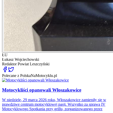
ŁU
Łukasz Wojciechowski
Redaktor
Powiat Leszczyński
Polecane z PolskaNaMotocyklu.pl
Motocykliści opanowali Włoszakowice
W niedzielę, 29 marca 2026 roku, Włoszakowice zamieniły się w
prawdziwe centrum motocyklowej pasji. Wszystko za sprawą IV
Motocyklowego Spotkania przy grillu, zorganizowanego przez