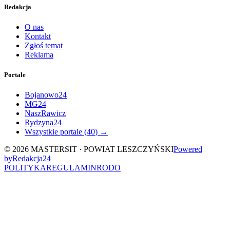
Redakcja
O nas
Kontakt
Zgłoś temat
Reklama
Portale
Bojanowo24
MG24
NaszRawicz
Rydzyna24
Wszystkie portale (
40
) →
©
2026
MASTERSIT ·
POWIAT LESZCZYŃSKI
Powered
by
Redakcja
24
POLITYKA
REGULAMIN
RODO