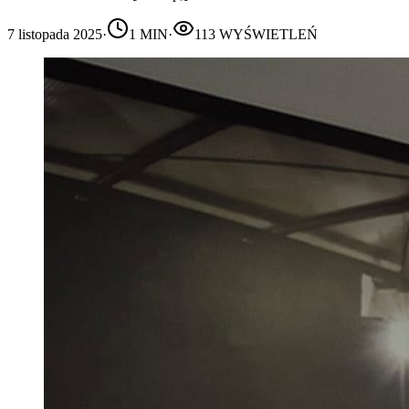
7 listopada 2025
·
1
MIN
·
113
WYŚWIETLEŃ