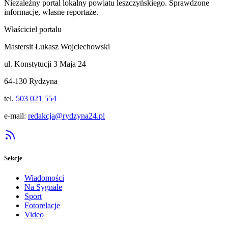
Niezależny portal lokalny
powiatu leszczyńskiego
. Sprawdzone
informacje, własne reportaże.
Właściciel portalu
Mastersit Łukasz Wojciechowski
ul. Konstytucji 3 Maja 24
64-130 Rydzyna
tel.
503 021 554
e-mail:
redakcja@rydzyna24.pl
Sekcje
Wiadomości
Na Sygnale
Sport
Fotorelacje
Video