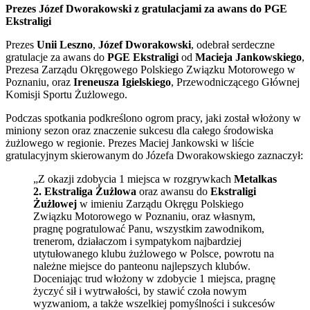
Prezes Józef Dworakowski z gratulacjami za awans do PGE
Ekstraligi
Prezes
Unii Leszno
,
Józef Dworakowski
, odebrał serdeczne
gratulacje za awans do
PGE Ekstraligi
od
Macieja Jankowskiego
,
Prezesa Zarządu Okręgowego Polskiego Związku Motorowego w
Poznaniu, oraz
Ireneusza Igielskiego
, Przewodniczącego Głównej
Komisji Sportu Żużlowego.
Podczas spotkania podkreślono ogrom pracy, jaki został włożony w
miniony sezon oraz znaczenie sukcesu dla całego środowiska
żużlowego w regionie. Prezes Maciej Jankowski w liście
gratulacyjnym skierowanym do Józefa Dworakowskiego zaznaczył:
„Z okazji zdobycia 1 miejsca w rozgrywkach
Metalkas
2. Ekstraliga Żużlowa
oraz awansu do
Ekstraligi
Żużlowej
w imieniu Zarządu Okręgu Polskiego
Związku Motorowego w Poznaniu, oraz własnym,
pragnę pogratulować Panu, wszystkim zawodnikom,
trenerom, działaczom i sympatykom najbardziej
utytułowanego klubu żużlowego w Polsce, powrotu na
należne miejsce do panteonu najlepszych klubów.
Doceniając trud włożony w zdobycie 1 miejsca, pragnę
życzyć sił i wytrwałości, by stawić czoła nowym
wyzwaniom, a także wszelkiej pomyślności i sukcesów