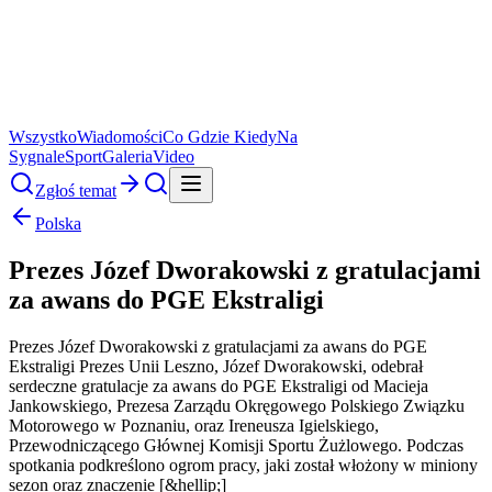
Wszystko
Wiadomości
Co Gdzie Kiedy
Na
Sygnale
Sport
Galeria
Video
Zgłoś temat
Polska
Prezes Józef Dworakowski z gratulacjami
za awans do PGE Ekstraligi
Prezes Józef Dworakowski z gratulacjami za awans do PGE
Ekstraligi Prezes Unii Leszno, Józef Dworakowski, odebrał
serdeczne gratulacje za awans do PGE Ekstraligi od Macieja
Jankowskiego, Prezesa Zarządu Okręgowego Polskiego Związku
Motorowego w Poznaniu, oraz Ireneusza Igielskiego,
Przewodniczącego Głównej Komisji Sportu Żużlowego. Podczas
spotkania podkreślono ogrom pracy, jaki został włożony w miniony
sezon oraz znaczenie [&hellip;]