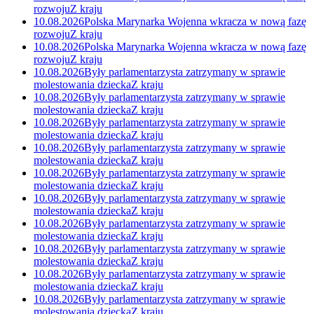
rozwoju
Z kraju
10.08.2026
Polska Marynarka Wojenna wkracza w nową fazę
rozwoju
Z kraju
10.08.2026
Polska Marynarka Wojenna wkracza w nową fazę
rozwoju
Z kraju
10.08.2026
Były parlamentarzysta zatrzymany w sprawie
molestowania dziecka
Z kraju
10.08.2026
Były parlamentarzysta zatrzymany w sprawie
molestowania dziecka
Z kraju
10.08.2026
Były parlamentarzysta zatrzymany w sprawie
molestowania dziecka
Z kraju
10.08.2026
Były parlamentarzysta zatrzymany w sprawie
molestowania dziecka
Z kraju
10.08.2026
Były parlamentarzysta zatrzymany w sprawie
molestowania dziecka
Z kraju
10.08.2026
Były parlamentarzysta zatrzymany w sprawie
molestowania dziecka
Z kraju
10.08.2026
Były parlamentarzysta zatrzymany w sprawie
molestowania dziecka
Z kraju
10.08.2026
Były parlamentarzysta zatrzymany w sprawie
molestowania dziecka
Z kraju
10.08.2026
Były parlamentarzysta zatrzymany w sprawie
molestowania dziecka
Z kraju
10.08.2026
Były parlamentarzysta zatrzymany w sprawie
molestowania dziecka
Z kraju