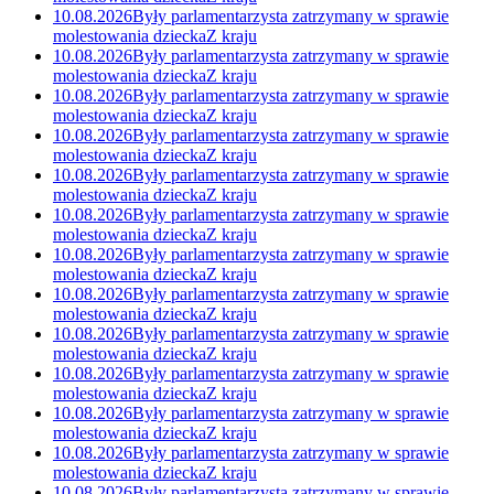
10.08.2026
Były parlamentarzysta zatrzymany w sprawie
molestowania dziecka
Z kraju
10.08.2026
Były parlamentarzysta zatrzymany w sprawie
molestowania dziecka
Z kraju
10.08.2026
Były parlamentarzysta zatrzymany w sprawie
molestowania dziecka
Z kraju
10.08.2026
Były parlamentarzysta zatrzymany w sprawie
molestowania dziecka
Z kraju
10.08.2026
Były parlamentarzysta zatrzymany w sprawie
molestowania dziecka
Z kraju
10.08.2026
Były parlamentarzysta zatrzymany w sprawie
molestowania dziecka
Z kraju
10.08.2026
Były parlamentarzysta zatrzymany w sprawie
molestowania dziecka
Z kraju
10.08.2026
Były parlamentarzysta zatrzymany w sprawie
molestowania dziecka
Z kraju
10.08.2026
Były parlamentarzysta zatrzymany w sprawie
molestowania dziecka
Z kraju
10.08.2026
Były parlamentarzysta zatrzymany w sprawie
molestowania dziecka
Z kraju
10.08.2026
Były parlamentarzysta zatrzymany w sprawie
molestowania dziecka
Z kraju
10.08.2026
Były parlamentarzysta zatrzymany w sprawie
molestowania dziecka
Z kraju
10.08.2026
Były parlamentarzysta zatrzymany w sprawie