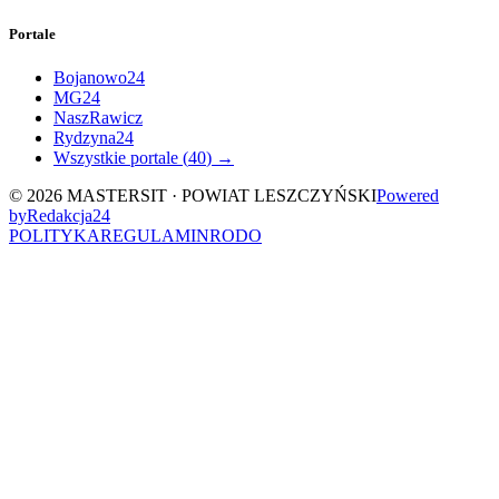
Portale
Bojanowo24
MG24
NaszRawicz
Rydzyna24
Wszystkie portale (
40
) →
©
2026
MASTERSIT ·
POWIAT LESZCZYŃSKI
Powered
by
Redakcja
24
POLITYKA
REGULAMIN
RODO