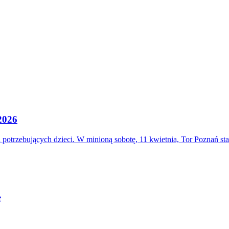
 2026
otrzebujących dzieci. W minioną sobotę, 11 kwietnia, Tor Poznań st
e