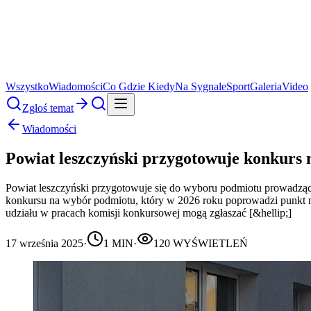
Wszystko
Wiadomości
Co Gdzie Kiedy
Na Sygnale
Sport
Galeria
Video
Zgłoś temat
Wiadomości
Powiat leszczyński przygotowuje konkurs
Powiat leszczyński przygotowuje się do wyboru podmiotu prowadzą
konkursu na wybór podmiotu, który w 2026 roku poprowadzi punkt ni
udziału w pracach komisji konkursowej mogą zgłaszać [&hellip;]
17 września 2025
·
1
MIN
·
120
WYŚWIETLEŃ