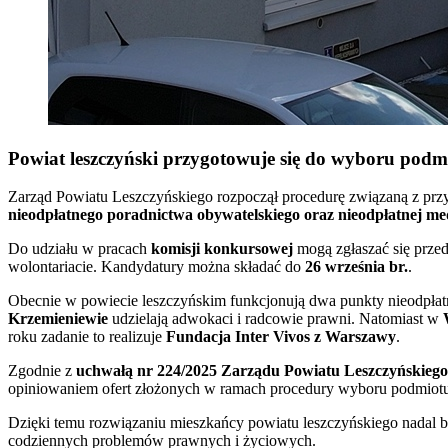
Powiat leszczyński przygotowuje się do wyboru pod
Zarząd Powiatu Leszczyńskiego rozpoczął procedurę związaną z pr
nieodpłatnego poradnictwa obywatelskiego oraz nieodpłatnej med
Do udziału w pracach
komisji konkursowej
mogą zgłaszać się przed
wolontariacie. Kandydatury można składać do
26 września br.
.
Obecnie w powiecie leszczyńskim funkcjonują dwa punkty nieodpła
Krzemieniewie
udzielają adwokaci i radcowie prawni. Natomiast w
roku zadanie to realizuje
Fundacja Inter Vivos z Warszawy
.
Zgodnie z
uchwałą nr 224/2025 Zarządu Powiatu Leszczyńskiego 
opiniowaniem ofert złożonych w ramach procedury wyboru podmiotu
Dzięki temu rozwiązaniu mieszkańcy powiatu leszczyńskiego nadal b
codziennych problemów prawnych i życiowych.