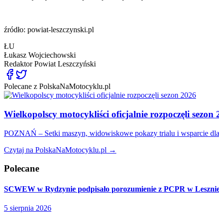
źródło: powiat-leszczynski.pl
ŁU
Łukasz Wojciechowski
Redaktor
Powiat Leszczyński
Polecane z PolskaNaMotocyklu.pl
Wielkopolscy motocykliści oficjalnie rozpoczęli sezon
POZNAŃ – Setki maszyn, widowiskowe pokazy trialu i wsparcie dla p
Czytaj na PolskaNaMotocyklu.pl →
Polecane
SCWEW w Rydzynie podpisało porozumienie z PCPR w Leszni
5 sierpnia 2026