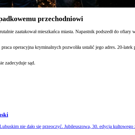
zypadkowemu przechodniowi
brutalnie zaatakował mieszkańca miasta. Napastnik podszedł do ofiary 
aca operacyjna kryminalnych pozwoliła ustalić jego adres. 20-latek pr
sie zadecyduje sąd.
uski
Lubuskim nie dało się przeoczyć. Jubileuszowa, 30. edycja kultoweg