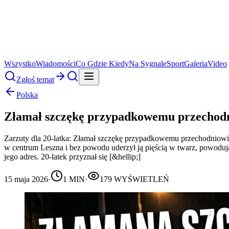
Wszystko
Wiadomości
Co Gdzie Kiedy
Na Sygnale
Sport
Galeria
Video
Zgłoś temat
Polska
Złamał szczękę przypadkowemu przechod
Zarzuty dla 20-latka: Złamał szczękę przypadkowemu przechodniowi L
w centrum Leszna i bez powodu uderzył ją pięścią w twarz, powoduj
jego adres. 20-latek przyznał się [&hellip;]
15 maja 2026
·
1
MIN
·
179
WYŚWIETLEŃ