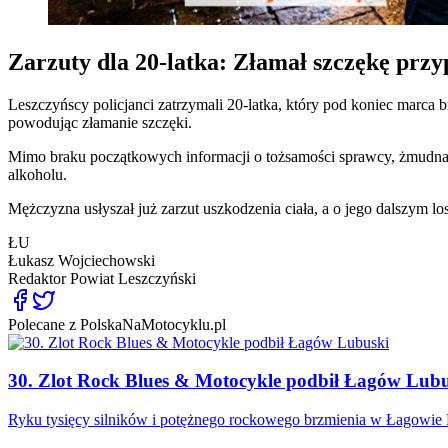
Zarzuty dla 20-latka: Złamał szczękę pr
Leszczyńscy policjanci zatrzymali 20-latka, który pod koniec marca 
powodując złamanie szczęki.
Mimo braku początkowych informacji o tożsamości sprawcy, żmudna pr
alkoholu.
Mężczyzna usłyszał już zarzut uszkodzenia ciała, a o jego dalszym lo
ŁU
Łukasz Wojciechowski
Redaktor
Powiat Leszczyński
Polecane z PolskaNaMotocyklu.pl
30. Zlot Rock Blues & Motocykle podbił Łagów Lub
Ryku tysięcy silników i potężnego rockowego brzmienia w Łagowie 