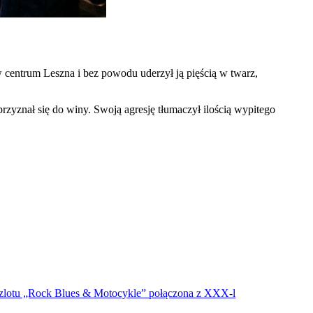
w centrum Leszna i bez powodu uderzył ją pięścią w twarz,
zyznał się do winy. Swoją agresję tłumaczył ilością wypitego
o zlotu „Rock Blues & Motocykle” połączona z XXX-l