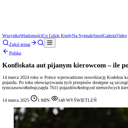
Wszystko
Wiadomości
Co Gdzie Kiedy
Na Sygnale
Sport
Galeria
Video
Zgłoś temat
Polska
Konfiskata aut pijanym kierowcom – ile 
14 marca 2024 roku w Polsce wprowadzono nowelizację Kodeksu kar
pojazdu. Po roku obowiązywania tych przepisów dostępne są szczeg
tymczasowo&nbsp;zajęła 7611 pojazdów&nbsp;od nietrzeźwych kiero
14 marca 2025
·
1
MIN
·
148
WYŚWIETLEŃ