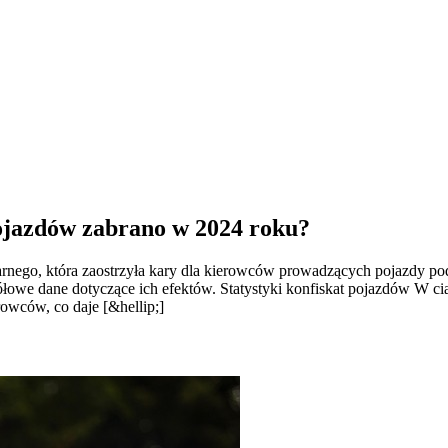
pojazdów zabrano w 2024 roku?
nego, która zaostrzyła kary dla kierowców prowadzących pojazdy po
ółowe dane dotyczące ich efektów. Statystyki konfiskat pojazdów W 
wców, co daje [&hellip;]