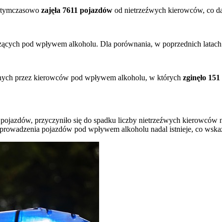
a tymczasowo
zajęła 7611 pojazdów
od nietrzeźwych kierowców, co daj
cych pod wpływem alkoholu. Dla porównania, w poprzednich latach li
h przez kierowców pod wpływem alkoholu, w których
zginęło 151
ojazdów, przyczyniło się do spadku liczby nietrzeźwych kierowców n
owadzenia pojazdów pod wpływem alkoholu nadal istnieje, co wskazu