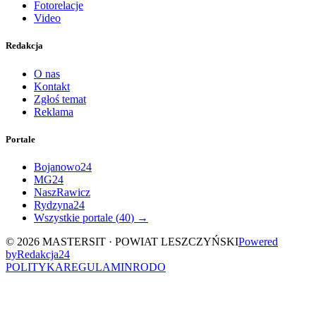
Fotorelacje
Video
Redakcja
O nas
Kontakt
Zgłoś temat
Reklama
Portale
Bojanowo24
MG24
NaszRawicz
Rydzyna24
Wszystkie portale (
40
) →
©
2026
MASTERSIT ·
POWIAT LESZCZYŃSKI
Powered
by
Redakcja
24
POLITYKA
REGULAMIN
RODO