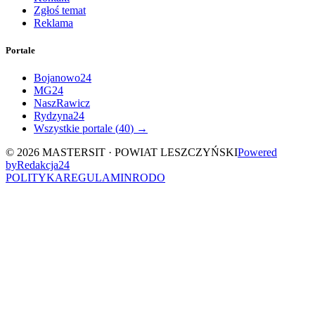
Zgłoś temat
Reklama
Portale
Bojanowo24
MG24
NaszRawicz
Rydzyna24
Wszystkie portale (
40
) →
©
2026
MASTERSIT ·
POWIAT LESZCZYŃSKI
Powered
by
Redakcja
24
POLITYKA
REGULAMIN
RODO