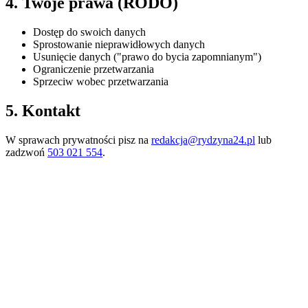
4. Twoje prawa (RODO)
Dostęp do swoich danych
Sprostowanie nieprawidłowych danych
Usunięcie danych ("prawo do bycia zapomnianym")
Ograniczenie przetwarzania
Sprzeciw wobec przetwarzania
5. Kontakt
W sprawach prywatności pisz na
redakcja@rydzyna24.pl
lub
zadzwoń
503 021 554
.