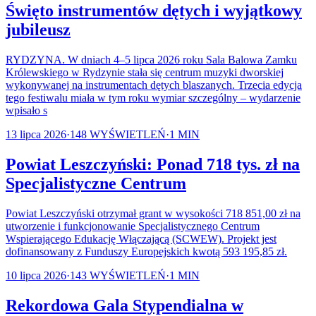
Święto instrumentów dętych i wyjątkowy
jubileusz
RYDZYNA. W dniach 4–5 lipca 2026 roku Sala Balowa Zamku
Królewskiego w Rydzynie stała się centrum muzyki dworskiej
wykonywanej na instrumentach dętych blaszanych. Trzecia edycja
tego festiwalu miała w tym roku wymiar szczególny – wydarzenie
wpisało s
13 lipca 2026
·
148
WYŚWIETLEŃ
·
1
MIN
Powiat Leszczyński: Ponad 718 tys. zł na
Specjalistyczne Centrum
Powiat Leszczyński otrzymał grant w wysokości 718 851,00 zł na
utworzenie i funkcjonowanie Specjalistycznego Centrum
Wspierającego Edukację Włączającą (SCWEW). Projekt jest
dofinansowany z Funduszy Europejskich kwotą 593 195,85 zł.
10 lipca 2026
·
143
WYŚWIETLEŃ
·
1
MIN
Rekordowa Gala Stypendialna w