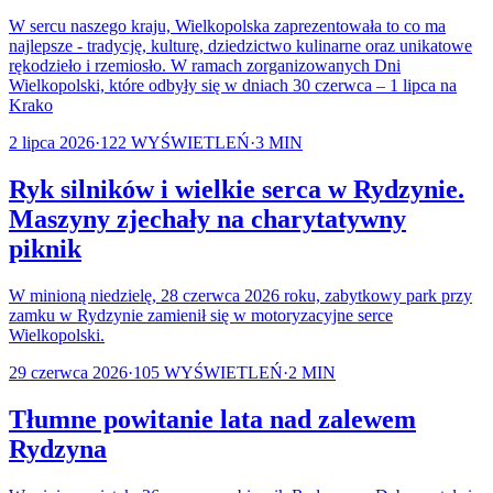
W sercu naszego kraju, Wielkopolska zaprezentowała to co ma
najlepsze - tradycję, kulturę, dziedzictwo kulinarne oraz unikatowe
rękodzieło i rzemiosło. W ramach zorganizowanych Dni
Wielkopolski, które odbyły się w dniach 30 czerwca – 1 lipca na
Krako
2 lipca 2026
·
122
WYŚWIETLEŃ
·
3
MIN
Ryk silników i wielkie serca w Rydzynie.
Maszyny zjechały na charytatywny
piknik
W minioną niedzielę, 28 czerwca 2026 roku, zabytkowy park przy
zamku w Rydzynie zamienił się w motoryzacyjne serce
Wielkopolski.
29 czerwca 2026
·
105
WYŚWIETLEŃ
·
2
MIN
Tłumne powitanie lata nad zalewem
Rydzyna