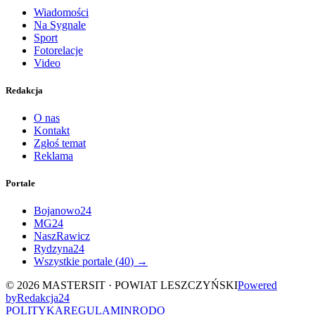
Wiadomości
Na Sygnale
Sport
Fotorelacje
Video
Redakcja
O nas
Kontakt
Zgłoś temat
Reklama
Portale
Bojanowo24
MG24
NaszRawicz
Rydzyna24
Wszystkie portale (
40
) →
©
2026
MASTERSIT ·
POWIAT LESZCZYŃSKI
Powered
by
Redakcja
24
POLITYKA
REGULAMIN
RODO