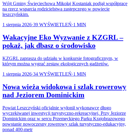
Wójt Gminy Święciechowa Mikołaj Kostaniak podjął współpracę
na rzecz wsparcia rodzicielstwa zastępczego w powiecie
leszczyńskim.
1 sierpnia 2026
·
39
WYŚWIETLEŃ
·
1
MIN
Wakacyjne Eko Wyzwanie z KZGRL –
pokaż, jak dbasz o środowisko
KZGRL zaprasza do udziału w konkursie fotograficznym, w
którym można wygrać zestaw ekologicznych gadżetów.
1 sierpnia 2026
·
34
WYŚWIETLEŃ
·
1
MIN
Nowa wieża widokowa i szlak rowerowy
nad Jeziorem Dominickim
Powiat Leszczyński oficjalnie wyłonił wykonawcę długo
wyczekiwanej inwestycji turystyczno-rekreacyjnej. Przy Jeziorze
Dominickim oraz w sercu Przemęckiego Parku Krajobrazowego
powstanie nowoczesny rowerowy szlak turystyczno-edukacyjny,
ponad 400-metr