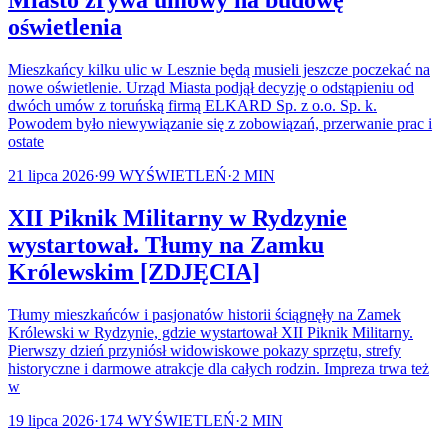
Miasto zrywa umowy na budowę
oświetlenia
Mieszkańcy kilku ulic w Lesznie będą musieli jeszcze poczekać na
nowe oświetlenie. Urząd Miasta podjął decyzję o odstąpieniu od
dwóch umów z toruńską firmą ELKARD Sp. z o.o. Sp. k.
Powodem było niewywiązanie się z zobowiązań, przerwanie prac i
ostate
21 lipca 2026
·
99
WYŚWIETLEŃ
·
2
MIN
XII Piknik Militarny w Rydzynie
wystartował. Tłumy na Zamku
Królewskim [ZDJĘCIA]
Tłumy mieszkańców i pasjonatów historii ściągnęły na Zamek
Królewski w Rydzynie, gdzie wystartował XII Piknik Militarny.
Pierwszy dzień przyniósł widowiskowe pokazy sprzętu, strefy
historyczne i darmowe atrakcje dla całych rodzin. Impreza trwa też
w
19 lipca 2026
·
174
WYŚWIETLEŃ
·
2
MIN