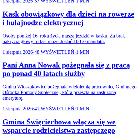
1 sierpnia 2026
·
57
WYŚWIETLEŃ
·
1
MIN
Kask obowiązkowy dla dzieci na rowerze
i hulajnodze elektrycznej
Osoby poniżej 16. roku życia muszą jeździć w kasku. Za brak
nakrycia głowy rodzic może dostać 100 zł mandatu.
1 sierpnia 2026
·
48
WYŚWIETLEŃ
·
1
MIN
Pani Anna Nowak pożegnała się z pracą
po ponad 40 latach służby
Gmina Włoszakowice pożegnała wieloletnią pracownicę Gminnego
Ośrodka Pomocy Społecznej, która przeszła na zasłużoną
emeryturę.
1 sierpnia 2026
·
41
WYŚWIETLEŃ
·
1
MIN
Gmina Święciechowa włącza się we
wsparcie rodzicielstwa zastępczego