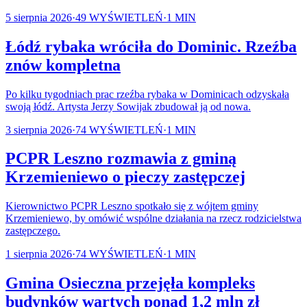
5 sierpnia 2026
·
49
WYŚWIETLEŃ
·
1
MIN
Łódź rybaka wróciła do Dominic. Rzeźba
znów kompletna
Po kilku tygodniach prac rzeźba rybaka w Dominicach odzyskała
swoją łódź. Artysta Jerzy Sowijak zbudował ją od nowa.
3 sierpnia 2026
·
74
WYŚWIETLEŃ
·
1
MIN
PCPR Leszno rozmawia z gminą
Krzemieniewo o pieczy zastępczej
Kierownictwo PCPR Leszno spotkało się z wójtem gminy
Krzemieniewo, by omówić wspólne działania na rzecz rodzicielstwa
zastępczego.
1 sierpnia 2026
·
74
WYŚWIETLEŃ
·
1
MIN
Gmina Osieczna przejęła kompleks
budynków wartych ponad 1,2 mln zł