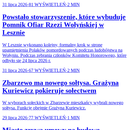
31 lipca 2026
·
81
WYŚWIETLEŃ
·
2
MIN
Powstało stowarzyszenie, które wybuduje
Pomnik Ofiar Rzezi Wołyńskiej w
Lesznie
W Lesznie wykonano kolejny, formalny krok w stronę
upamiętnienia Polaków pomordowanych podczas ludobójstwa na
Wołyniu. Podczas zebrania członków Komitetu Honorowego, które
odbyło się 24 lipca 2026 r.
31 lipca 2026
·
67
WYŚWIETLEŃ
·
2
MIN
Zbarzewo ma nowego sołtysa. Grażyna
Kuriewicz pokieruje sołectwem
W wyborach sołeckich w Zbarzewie mieszkańcy wybrali nowego
sołtysa. Funkcję obejmie Grażyna Kuriewicz.
29 lipca 2026
·
77
WYŚWIETLEŃ
·
1
MIN