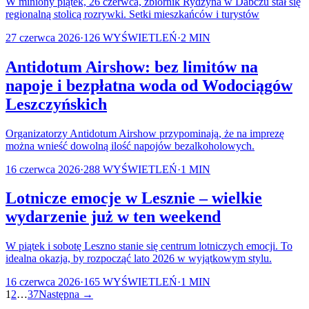
W miniony piątek, 26 czerwca, zbiornik Rydzyna w Dabczu stał się
regionalną stolicą rozrywki. Setki mieszkańców i turystów
27 czerwca 2026
·
126
WYŚWIETLEŃ
·
2
MIN
Antidotum Airshow: bez limitów na
napoje i bezpłatna woda od Wodociągów
Leszczyńskich
Organizatorzy Antidotum Airshow przypominają, że na imprezę
można wnieść dowolną ilość napojów bezalkoholowych.
16 czerwca 2026
·
288
WYŚWIETLEŃ
·
1
MIN
Lotnicze emocje w Lesznie – wielkie
wydarzenie już w ten weekend
W piątek i sobotę Leszno stanie się centrum lotniczych emocji. To
idealna okazja, by rozpocząć lato 2026 w wyjątkowym stylu.
16 czerwca 2026
·
165
WYŚWIETLEŃ
·
1
MIN
1
2
…
37
Następna →