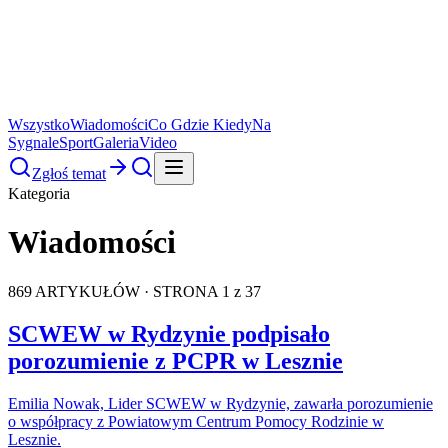
Wszystko
Wiadomości
Co Gdzie Kiedy
Na
Sygnale
Sport
Galeria
Video
Zgłoś temat
Kategoria
Wiadomości
869
ARTYKUŁÓW
· STRONA 1 z 37
SCWEW w Rydzynie podpisało
porozumienie z PCPR w Lesznie
Emilia Nowak, Lider SCWEW w Rydzynie, zawarła porozumienie
o współpracy z Powiatowym Centrum Pomocy Rodzinie w
Lesznie.