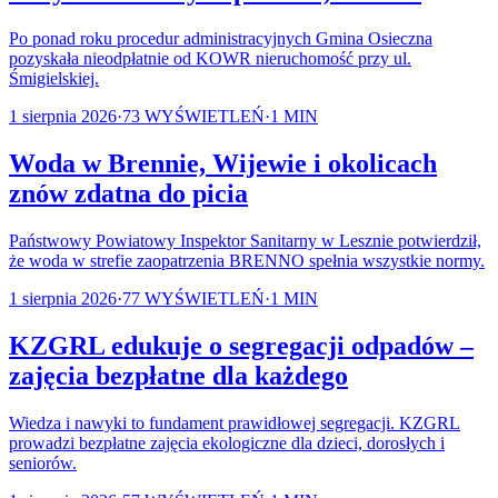
Po ponad roku procedur administracyjnych Gmina Osieczna
pozyskała nieodpłatnie od KOWR nieruchomość przy ul.
Śmigielskiej.
1 sierpnia 2026
·
73
WYŚWIETLEŃ
·
1
MIN
Woda w Brennie, Wijewie i okolicach
znów zdatna do picia
Państwowy Powiatowy Inspektor Sanitarny w Lesznie potwierdził,
że woda w strefie zaopatrzenia BRENNO spełnia wszystkie normy.
1 sierpnia 2026
·
77
WYŚWIETLEŃ
·
1
MIN
KZGRL edukuje o segregacji odpadów –
zajęcia bezpłatne dla każdego
Wiedza i nawyki to fundament prawidłowej segregacji. KZGRL
prowadzi bezpłatne zajęcia ekologiczne dla dzieci, dorosłych i
seniorów.