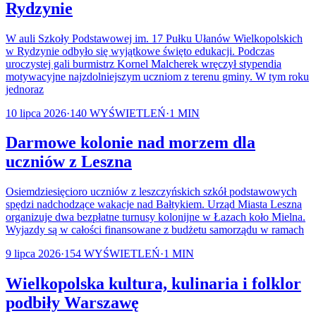
Rydzynie
W auli Szkoły Podstawowej im. 17 Pułku Ułanów Wielkopolskich
w Rydzynie odbyło się wyjątkowe święto edukacji. Podczas
uroczystej gali burmistrz Kornel Malcherek wręczył stypendia
motywacyjne najzdolniejszym uczniom z terenu gminy. W tym roku
jednoraz
10 lipca 2026
·
140
WYŚWIETLEŃ
·
1
MIN
Darmowe kolonie nad morzem dla
uczniów z Leszna
Osiemdziesięcioro uczniów z leszczyńskich szkół podstawowych
spędzi nadchodzące wakacje nad Bałtykiem. Urząd Miasta Leszna
organizuje dwa bezpłatne turnusy kolonijne w Łazach koło Mielna.
Wyjazdy są w całości finansowane z budżetu samorządu w ramach
9 lipca 2026
·
154
WYŚWIETLEŃ
·
1
MIN
Wielkopolska kultura, kulinaria i folklor
podbiły Warszawę