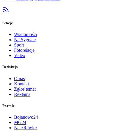
Sekcje
Wiadomości
Na Sygnale
Sport
Fotorelacje
Video
Redakcja
O nas
Kontakt
Zgłoś temat
Reklama
Portale
Bojanowo24
MG24
NaszRawicz