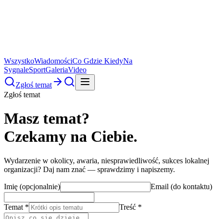
Wszystko
Wiadomości
Co Gdzie Kiedy
Na
Sygnale
Sport
Galeria
Video
Zgłoś temat
Zgłoś temat
Masz temat?
Czekamy na Ciebie.
Wydarzenie w okolicy, awaria, niesprawiedliwość, sukces lokalnej
organizacji? Daj nam znać — sprawdzimy i napiszemy.
Imię (opcjonalnie)
Email (do kontaktu)
Temat *
Treść *