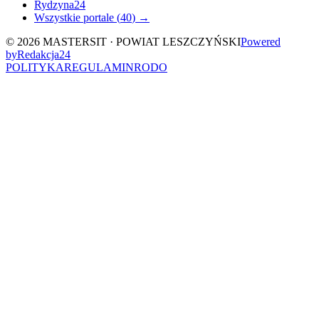
Rydzyna24
Wszystkie portale (
40
) →
©
2026
MASTERSIT ·
POWIAT LESZCZYŃSKI
Powered
by
Redakcja
24
POLITYKA
REGULAMIN
RODO