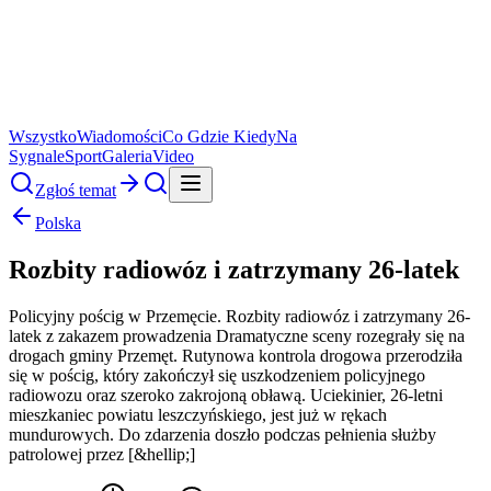
Wszystko
Wiadomości
Co Gdzie Kiedy
Na
Sygnale
Sport
Galeria
Video
Zgłoś temat
Polska
Rozbity radiowóz i zatrzymany 26-latek
Policyjny pościg w Przemęcie. Rozbity radiowóz i zatrzymany 26-
latek z zakazem prowadzenia Dramatyczne sceny rozegrały się na
drogach gminy Przemęt. Rutynowa kontrola drogowa przerodziła
się w pościg, który zakończył się uszkodzeniem policyjnego
radiowozu oraz szeroko zakrojoną obławą. Uciekinier, 26-letni
mieszkaniec powiatu leszczyńskiego, jest już w rękach
mundurowych. Do zdarzenia doszło podczas pełnienia służby
patrolowej przez [&hellip;]