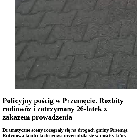
Policyjny pościg w Przemęcie. Rozbity
radiowóz i zatrzymany 26-latek z
zakazem prowadzenia
Dramatyczne sceny rozegrały się na drogach gminy Przemęt.
Rutynowa kontrola drogowa przerodziła się w pościg, który