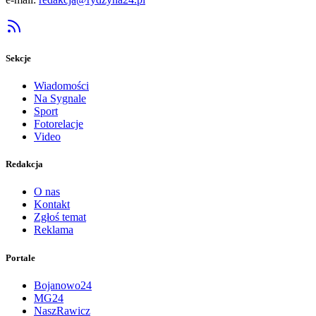
Sekcje
Wiadomości
Na Sygnale
Sport
Fotorelacje
Video
Redakcja
O nas
Kontakt
Zgłoś temat
Reklama
Portale
Bojanowo24
MG24
NaszRawicz