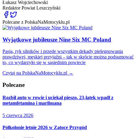
Łukasz Wojciechowski
Redaktor
Powiat Leszczyński
Polecane z PolskaNaMotocyklu.pl
Wyjątkowe jubileusze Nine Six MC Poland
Pasja, ryk silników i przede wszystkim dekady pielęgnowania
prawdziwej, męskiej przyjaźni – tak w skrócie można podsumować
to, co wydarzyło się w sąsiednim powiecie
Czytaj na PolskaNaMotocyklu.pl →
Polecane
Rozbił auto w rowie i uciekał pieszo. 23-latek wpadł z
metamfetaminą i marihuaną
5 czerwca 2026
Półkolonie letnie 2026 w Zatoce Przygód