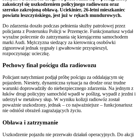
zakończył się uszkodzeniem policyjnego radiowozu oraz
szeroko zakrojoną obławą. Uciekinier, 26-letni mieszkaniec
powiatu leszczyńskiego, jest już w rękach mundurowych.
Do zdarzenia doszło podczas pełnienia służby patrolowej przez
policjanta z Posterunku Policji w Przemęcie. Funkcjonariusz wydał
wyraźne polecenie do zatrzymania się kierującemu samochodem
marki Audi. Mężczyzna siedzący za kierownicą osobówki
zignorował jednak sygnały i gwałtownie przyspieszył,
rozpoczynając ucieczkę.
Pechowy finał pościgu dla radiowozu
Policjant natychmiast podjął próbę pościgu za oddalającym się
pojazdem. Niestety, dynamiczna sytuacja na drodze oraz trudne
warunki doprowadziły do niebezpiecznego zdarzenia. Na jednym z
łuków drogi policyjny samochód wpadł w poślizg, wypadł z jezdni i
uderzył w metalowy słup. W wyniku kolizji radiowóz został
poważnie uszkodzony, jednak – co najważniejsze – funkcjonariusz
nie odniósł obrażeń zagrażających życiu.
Obława i zatrzymanie
Uszkodzenie pojazdu nie przerwało działań operacyjnych. Do akcji