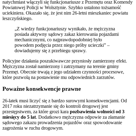
natychmiast włączyli się funkcjonariusze z Przemętu oraz Komendy
Powiatowej Policji w Wolsztynie. Szybko ustalono tożsamość
uciekiniera. Okazało się, że jest nim 26-letni mieszkaniec powiatu
leszczyńskiego.
„Z wiedzy funkcjonariuszy wynikało, że mężczyzna
posiada aktywny sądowy zakaz kierowania pojazdami
mechanicznymi, co najprawdopodobniej było
powodem podjęcia przez niego próby ucieczki” –
dowiadujemy się z przebiegu sprawy.
Policyjne działania poszukiwawcze przyniosły zamierzony efekt.
Mężczyzna został namierzony i zatrzymany na terenie gminy
Przemęt. Obecnie trwają z jego udziałem czynności procesowe,
które pozwolą na postawienie mu odpowiednich zarzutów.
Poważne konsekwencje prawne
26-latek musi liczyć się z bardzo surowymi konsekwencjami. Od
2017 roku niezatrzymanie się do kontroli drogowej jest
przestępstwem, za które grozi kara
pozbawienia wolności od 3
miesięcy do 5 lat
. Dodatkowo mężczyzna odpowie za złamanie
sądowego zakazu prowadzenia pojazdów oraz spowodowanie
zagrożenia w ruchu drogowym.