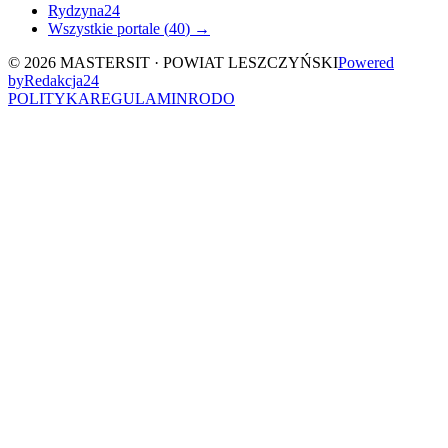
Rydzyna24
Wszystkie portale (
40
) →
©
2026
MASTERSIT ·
POWIAT LESZCZYŃSKI
Powered
by
Redakcja
24
POLITYKA
REGULAMIN
RODO