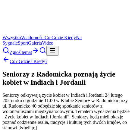
Wszystko
Wiadomości
Co Gdzie Kiedy
Na
Sygnale
Sport
Galeria
Video
Zgłoś temat
Co? Gdzie? Kiedy?
Seniorzy z Radomicka poznają życie
kobiet w Indiach i Jordanii
Seniorzy odkrywają życie kobiet w Indiach i Jordanii 24 lutego
2025 roku o godzinie 11:00 w Klubie Senior+ w Radomicku przy
ul. Radomicko 40 odbędzie się spotkanie seniorów z
wolontariuszami międzynarodowymi. Tematem wydarzenia będzie
„Życie kobiet w Indiach i Jordanii”. Seniorzy będą mieli okazję
poznać codzienne realia, tradycje i kulturę tych dwóch krajów, co
stanowi [&hellip;]