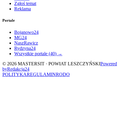
Zgłoś temat
Reklama
Portale
Bojanowo24
MG24
NaszRawicz
Rydzyna24
Wszystkie portale (
40
) →
©
2026
MASTERSIT ·
POWIAT LESZCZYŃSKI
Powered
by
Redakcja
24
POLITYKA
REGULAMIN
RODO