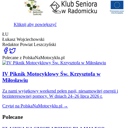
Kliknij aby powiększyć
ŁU
Łukasz Wojciechowski
Redaktor
Powiat Leszczyński
Polecane z PolskaNaMotocyklu.pl
IV Piknik Motocyklowy Św. Krzysztofa w
Miłosławiu
Za nami wyjątkowy weekend pełen pasji, niesamowitej energii i
bezinteresownej pomocy. W dniach 24–26 lipca 2026 r.
Czytaj na PolskaNaMotocyklu.pl →
Polecane