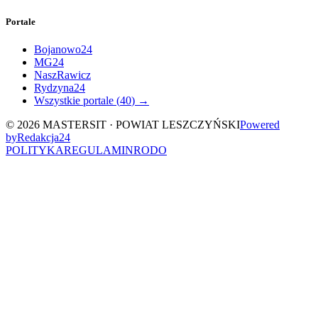
Portale
Bojanowo24
MG24
NaszRawicz
Rydzyna24
Wszystkie portale (
40
) →
©
2026
MASTERSIT ·
POWIAT LESZCZYŃSKI
Powered
by
Redakcja
24
POLITYKA
REGULAMIN
RODO