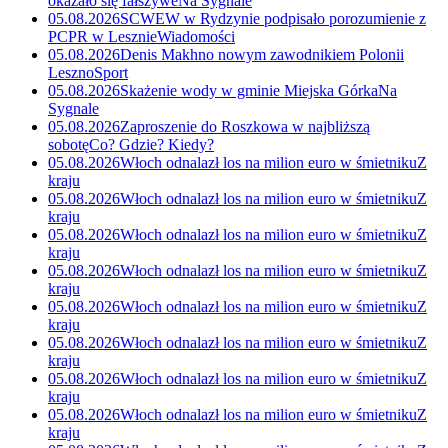
okazało się fałszywe
Na Sygnale
05.08.2026
SCWEW w Rydzynie podpisało porozumienie z
PCPR w Lesznie
Wiadomości
05.08.2026
Denis Makhno nowym zawodnikiem Polonii
Leszno
Sport
05.08.2026
Skażenie wody w gminie Miejska Górka
Na
Sygnale
05.08.2026
Zaproszenie do Roszkowa w najbliższą
sobotę
Co? Gdzie? Kiedy?
05.08.2026
Włoch odnalazł los na milion euro w śmietniku
Z
kraju
05.08.2026
Włoch odnalazł los na milion euro w śmietniku
Z
kraju
05.08.2026
Włoch odnalazł los na milion euro w śmietniku
Z
kraju
05.08.2026
Włoch odnalazł los na milion euro w śmietniku
Z
kraju
05.08.2026
Włoch odnalazł los na milion euro w śmietniku
Z
kraju
05.08.2026
Włoch odnalazł los na milion euro w śmietniku
Z
kraju
05.08.2026
Włoch odnalazł los na milion euro w śmietniku
Z
kraju
05.08.2026
Włoch odnalazł los na milion euro w śmietniku
Z
kraju