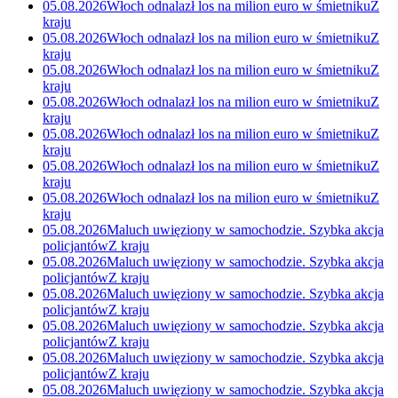
05.08.2026
Włoch odnalazł los na milion euro w śmietniku
Z
kraju
05.08.2026
Włoch odnalazł los na milion euro w śmietniku
Z
kraju
05.08.2026
Włoch odnalazł los na milion euro w śmietniku
Z
kraju
05.08.2026
Włoch odnalazł los na milion euro w śmietniku
Z
kraju
05.08.2026
Włoch odnalazł los na milion euro w śmietniku
Z
kraju
05.08.2026
Włoch odnalazł los na milion euro w śmietniku
Z
kraju
05.08.2026
Włoch odnalazł los na milion euro w śmietniku
Z
kraju
05.08.2026
Maluch uwięziony w samochodzie. Szybka akcja
policjantów
Z kraju
05.08.2026
Maluch uwięziony w samochodzie. Szybka akcja
policjantów
Z kraju
05.08.2026
Maluch uwięziony w samochodzie. Szybka akcja
policjantów
Z kraju
05.08.2026
Maluch uwięziony w samochodzie. Szybka akcja
policjantów
Z kraju
05.08.2026
Maluch uwięziony w samochodzie. Szybka akcja
policjantów
Z kraju
05.08.2026
Maluch uwięziony w samochodzie. Szybka akcja