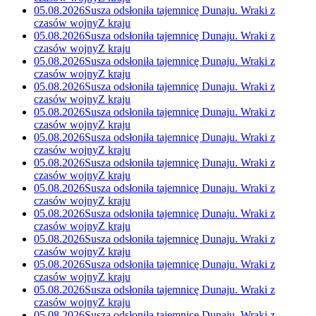
05.08.2026
Susza odsłoniła tajemnicę Dunaju. Wraki z
czasów wojny
Z kraju
05.08.2026
Susza odsłoniła tajemnicę Dunaju. Wraki z
czasów wojny
Z kraju
05.08.2026
Susza odsłoniła tajemnicę Dunaju. Wraki z
czasów wojny
Z kraju
05.08.2026
Susza odsłoniła tajemnicę Dunaju. Wraki z
czasów wojny
Z kraju
05.08.2026
Susza odsłoniła tajemnicę Dunaju. Wraki z
czasów wojny
Z kraju
05.08.2026
Susza odsłoniła tajemnicę Dunaju. Wraki z
czasów wojny
Z kraju
05.08.2026
Susza odsłoniła tajemnicę Dunaju. Wraki z
czasów wojny
Z kraju
05.08.2026
Susza odsłoniła tajemnicę Dunaju. Wraki z
czasów wojny
Z kraju
05.08.2026
Susza odsłoniła tajemnicę Dunaju. Wraki z
czasów wojny
Z kraju
05.08.2026
Susza odsłoniła tajemnicę Dunaju. Wraki z
czasów wojny
Z kraju
05.08.2026
Susza odsłoniła tajemnicę Dunaju. Wraki z
czasów wojny
Z kraju
05.08.2026
Susza odsłoniła tajemnicę Dunaju. Wraki z
czasów wojny
Z kraju
05.08.2026
Susza odsłoniła tajemnicę Dunaju. Wraki z