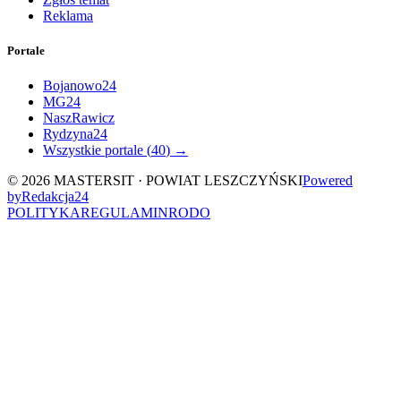
Reklama
Portale
Bojanowo24
MG24
NaszRawicz
Rydzyna24
Wszystkie portale (
40
) →
©
2026
MASTERSIT ·
POWIAT LESZCZYŃSKI
Powered
by
Redakcja
24
POLITYKA
REGULAMIN
RODO