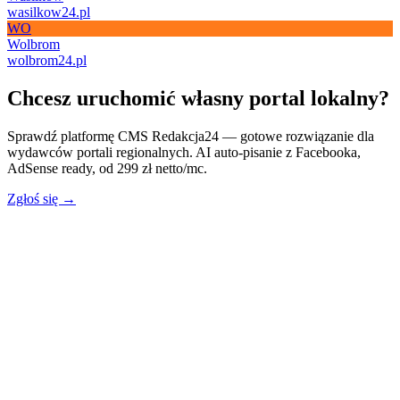
wasilkow24.pl
WO
Wolbrom
wolbrom24.pl
Chcesz uruchomić własny portal lokalny?
Sprawdź platformę CMS Redakcja24 — gotowe rozwiązanie dla
wydawców portali regionalnych. AI auto-pisanie z Facebooka,
AdSense ready, od 299 zł netto/mc.
Zgłoś się →