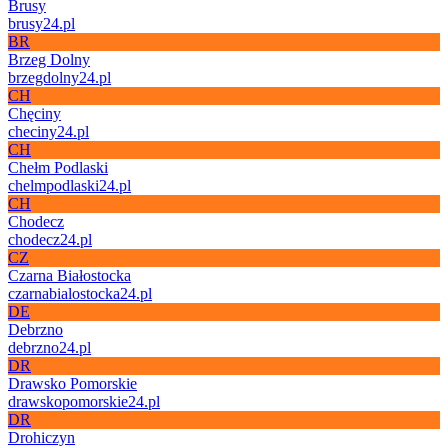
Brusy
brusy24.pl
BR
Brzeg Dolny
brzegdolny24.pl
CH
Chęciny
checiny24.pl
CH
Chełm Podlaski
chelmpodlaski24.pl
CH
Chodecz
chodecz24.pl
CZ
Czarna Białostocka
czarnabialostocka24.pl
DE
Debrzno
debrzno24.pl
DR
Drawsko Pomorskie
drawskopomorskie24.pl
DR
Drohiczyn