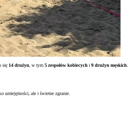
o się
14 drużyn
, w tym
5 zespołów kobiecych
i
9 drużyn męskich
.
o umiejętności, ale i świetne zgranie.