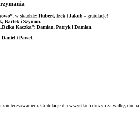
trzymania
kowo”
, w składzie:
Hubert, Irek i Jakub
– gratulacje!
k, Bartek i Szymon
.
„Dzika Kaczka”
:
Damian, Patryk i Damian
.
 Daniel i Paweł
.
m zainteresowaniem. Gratulacje dla wszystkich drużyn za walkę, ducha