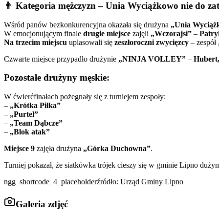
👨 Kategoria mężczyzn – Unia Wyciążkowo nie do za
Wśród panów bezkonkurencyjna okazała się drużyna
„Unia Wyciąż
W emocjonującym finale
drugie miejsce
zajęli
„Wczorajsi”
–
Patry
Na trzecim miejscu
uplasowali się
zeszłoroczni zwycięzcy
– zespół
Czwarte miejsce przypadło drużynie
„NINJA VOLLEY”
–
Hubert,
Pozostałe drużyny męskie:
W ćwierćfinałach pożegnały się z turniejem zespoły:
–
„Krótka Piłka”
–
„Purtel”
–
„Team Dąbcze”
–
„Blok atak”
Miejsce 9
zajęła drużyna
„Górka Duchowna”
.
Turniej pokazał, że siatkówka trójek cieszy się w gminie Lipno duży
ngg_shortcode_4_placeholderźródło: Urząd Gminy Lipno
Galeria zdjęć