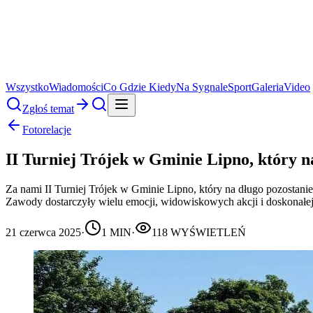
Wszystko
Wiadomości
Co Gdzie Kiedy
Na Sygnale
Sport
Galeria
Video
Zgłoś temat
Fotorelacje
II Turniej Trójek w Gminie Lipno, który n
Za nami II Turniej Trójek w Gminie Lipno, który na długo pozostanie
Zawody dostarczyły wielu emocji, widowiskowych akcji i doskonałej 
21 czerwca 2025
·
1
MIN
·
118
WYŚWIETLEŃ