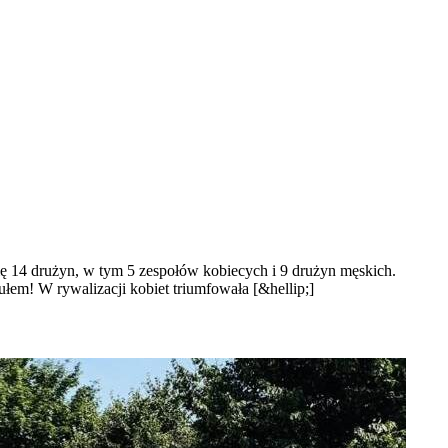
się 14 drużyn, w tym 5 zespołów kobiecych i 9 drużyn męskich.
łem! W rywalizacji kobiet triumfowała [&hellip;]