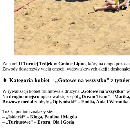
Za nami
II Turniej Trójek w Gminie Lipno
, który na długo pozost
Zawody dostarczyły wielu emocji, widowiskowych akcji i doskonałej
👩 Kategoria kobiet – „Gotowe na wszystko” z tytułe
W rywalizacji kobiet triumfowała drużyna
„Gotowe na wszystko”
w 
Na
drugim miejscu
uplasował się zespół
„Dream Team”
–
Marika,
Brązowy medal
zdobyły
„Optymistki”
–
Emilia, Ania i Weronika
.
Tuż za podium znalazły się:
–
„Iskierki”
–
Kinga, Paulina i Magda
–
„Turkusowe”
–
Estera, Ola i Gosia