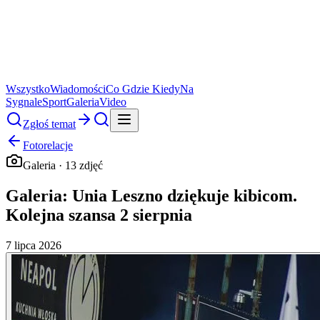
Wszystko
Wiadomości
Co Gdzie Kiedy
Na
Sygnale
Sport
Galeria
Video
Zgłoś temat
Fotorelacje
Galeria ·
13
zdjęć
Galeria: Unia Leszno dziękuje kibicom.
Kolejna szansa 2 sierpnia
7 lipca 2026