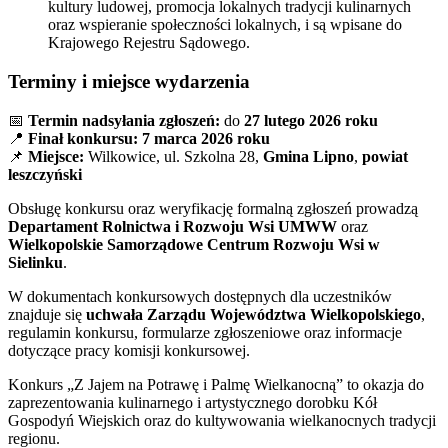
kultury ludowej, promocja lokalnych tradycji kulinarnych
oraz wspieranie społeczności lokalnych, i są wpisane do
Krajowego Rejestru Sądowego.
Terminy i miejsce wydarzenia
📅
Termin nadsyłania zgłoszeń:
do
27 lutego 2026 roku
📍
Finał konkursu:
7 marca 2026 roku
📌
Miejsce:
Wilkowice, ul. Szkolna 28,
Gmina Lipno
,
powiat
leszczyński
Obsługę konkursu oraz weryfikację formalną zgłoszeń prowadzą
Departament Rolnictwa i Rozwoju Wsi UMWW
oraz
Wielkopolskie Samorządowe Centrum Rozwoju Wsi w
Sielinku
.
W dokumentach konkursowych dostępnych dla uczestników
znajduje się
uchwała Zarządu Województwa Wielkopolskiego
,
regulamin konkursu, formularze zgłoszeniowe oraz informacje
dotyczące pracy komisji konkursowej.
Konkurs „Z Jajem na Potrawę i Palmę Wielkanocną” to okazja do
zaprezentowania kulinarnego i artystycznego dorobku Kół
Gospodyń Wiejskich oraz do kultywowania wielkanocnych tradycji
regionu.