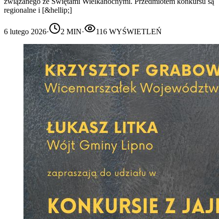
związanego ze Świętami Wielkanocnymi. Przedmiotem konkursu są
regionalne i [&hellip;]
6 lutego 2026
·
2
MIN
·
116
WYŚWIETLEŃ