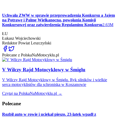
Uchwała ZWW w sprawie przeprowadzenia Konkursu a Jajem
na Potrawę i Palmę Wielkanocną, powołania Komisji
Konkursowej oraz zatwierdzenia Regulaminu Konkursu
2.63M
ŁU
Łukasz Wojciechowski
Redaktor
Powiat Leszczyński
Polecane z PolskaNaMotocyklu.pl
V Wilczy Rajd Motocyklowy w Śmiglu
V Wilczy Rajd Motocyklowy w Śmiglu. Ryk silników i wielkie
serca motocyklistów dla schroniska w Koszanowie
Czytaj na PolskaNaMotocyklu.pl →
Polecane
Rozbił auto w rowie i uciekał pieszo. 23-latek wpadł z