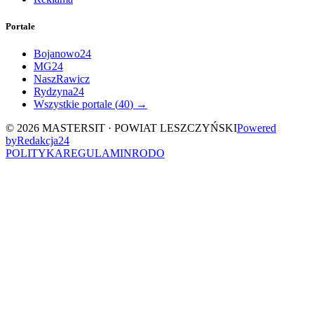
Portale
Bojanowo24
MG24
NaszRawicz
Rydzyna24
Wszystkie portale (
40
) →
©
2026
MASTERSIT ·
POWIAT LESZCZYŃSKI
Powered
by
Redakcja
24
POLITYKA
REGULAMIN
RODO