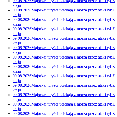
09.08.2026
Majorka: turyści uciekają z morza przez ataki ryb
Z
kraju
09.08.2026
Majorka: turyści uciekają z morza przez ataki ryb
Z
kraju
09.08.2026
Majorka: turyści uciekają z morza przez ataki ryb
Z
kraju
09.08.2026
Majorka: turyści uciekają z morza przez ataki ryb
Z
kraju
09.08.2026
Majorka: turyści uciekają z morza przez ataki ryb
Z
kraju
09.08.2026
Majorka: turyści uciekają z morza przez ataki ryb
Z
kraju
09.08.2026
Majorka: turyści uciekają z morza przez ataki ryb
Z
kraju
09.08.2026
Majorka: turyści uciekają z morza przez ataki ryb
Z
kraju
09.08.2026
Majorka: turyści uciekają z morza przez ataki ryb
Z
kraju
09.08.2026
Majorka: turyści uciekają z morza przez ataki ryb
Z
kraju
09.08.2026
Majorka: turyści uciekają z morza przez ataki ryb
Z
kraju
09.08.2026
Majorka: turyści uciekają z morza przez ataki ryb
Z
kraju
09.08.2026
Majorka: turyści uciekają z morza przez ataki ryb
Z