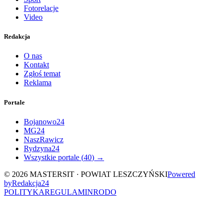
Fotorelacje
Video
Redakcja
O nas
Kontakt
Zgłoś temat
Reklama
Portale
Bojanowo24
MG24
NaszRawicz
Rydzyna24
Wszystkie portale (
40
) →
©
2026
MASTERSIT ·
POWIAT LESZCZYŃSKI
Powered
by
Redakcja
24
POLITYKA
REGULAMIN
RODO