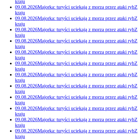
kraju
09.08.2026
Majorka: turyści uciekają z morza przez ataki ryb
Z
kraju
09.08.2026
Majorka: turyści uciekają z morza przez ataki ryb
Z
kraju
09.08.2026
Majorka: turyści uciekają z morza przez ataki ryb
Z
kraju
09.08.2026
Majorka: turyści uciekają z morza przez ataki ryb
Z
kraju
09.08.2026
Majorka: turyści uciekają z morza przez ataki ryb
Z
kraju
09.08.2026
Majorka: turyści uciekają z morza przez ataki ryb
Z
kraju
09.08.2026
Majorka: turyści uciekają z morza przez ataki ryb
Z
kraju
09.08.2026
Majorka: turyści uciekają z morza przez ataki ryb
Z
kraju
09.08.2026
Majorka: turyści uciekają z morza przez ataki ryb
Z
kraju
09.08.2026
Majorka: turyści uciekają z morza przez ataki ryb
Z
kraju
09.08.2026
Majorka: turyści uciekają z morza przez ataki ryb
Z
kraju
09.08.2026
Majorka: turyści uciekają z morza przez ataki ryb
Z
kraju