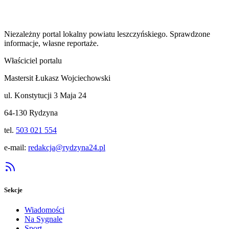
Niezależny portal lokalny
powiatu leszczyńskiego
. Sprawdzone
informacje, własne reportaże.
Właściciel portalu
Mastersit Łukasz Wojciechowski
ul. Konstytucji 3 Maja 24
64-130 Rydzyna
tel.
503 021 554
e-mail:
redakcja@rydzyna24.pl
Sekcje
Wiadomości
Na Sygnale
Sport