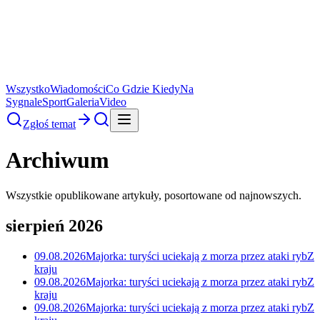
Wszystko
Wiadomości
Co Gdzie Kiedy
Na
Sygnale
Sport
Galeria
Video
Zgłoś temat
Archiwum
Wszystkie opublikowane artykuły, posortowane od najnowszych.
sierpień 2026
09.08.2026
Majorka: turyści uciekają z morza przez ataki ryb
Z
kraju
09.08.2026
Majorka: turyści uciekają z morza przez ataki ryb
Z
kraju
09.08.2026
Majorka: turyści uciekają z morza przez ataki ryb
Z