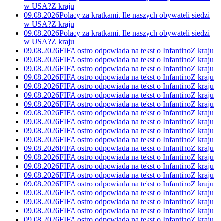
w USA?
Z kraju
09.08.2026
Polacy za kratkami. Ile naszych obywateli siedzi
w USA?
Z kraju
09.08.2026
Polacy za kratkami. Ile naszych obywateli siedzi
w USA?
Z kraju
09.08.2026
FIFA ostro odpowiada na tekst o Infantino
Z kraju
09.08.2026
FIFA ostro odpowiada na tekst o Infantino
Z kraju
09.08.2026
FIFA ostro odpowiada na tekst o Infantino
Z kraju
09.08.2026
FIFA ostro odpowiada na tekst o Infantino
Z kraju
09.08.2026
FIFA ostro odpowiada na tekst o Infantino
Z kraju
09.08.2026
FIFA ostro odpowiada na tekst o Infantino
Z kraju
09.08.2026
FIFA ostro odpowiada na tekst o Infantino
Z kraju
09.08.2026
FIFA ostro odpowiada na tekst o Infantino
Z kraju
09.08.2026
FIFA ostro odpowiada na tekst o Infantino
Z kraju
09.08.2026
FIFA ostro odpowiada na tekst o Infantino
Z kraju
09.08.2026
FIFA ostro odpowiada na tekst o Infantino
Z kraju
09.08.2026
FIFA ostro odpowiada na tekst o Infantino
Z kraju
09.08.2026
FIFA ostro odpowiada na tekst o Infantino
Z kraju
09.08.2026
FIFA ostro odpowiada na tekst o Infantino
Z kraju
09.08.2026
FIFA ostro odpowiada na tekst o Infantino
Z kraju
09.08.2026
FIFA ostro odpowiada na tekst o Infantino
Z kraju
09.08.2026
FIFA ostro odpowiada na tekst o Infantino
Z kraju
09.08.2026
FIFA ostro odpowiada na tekst o Infantino
Z kraju
09.08.2026
FIFA ostro odpowiada na tekst o Infantino
Z kraju
09.08.2026
FIFA ostro odpowiada na tekst o Infantino
Z kraju