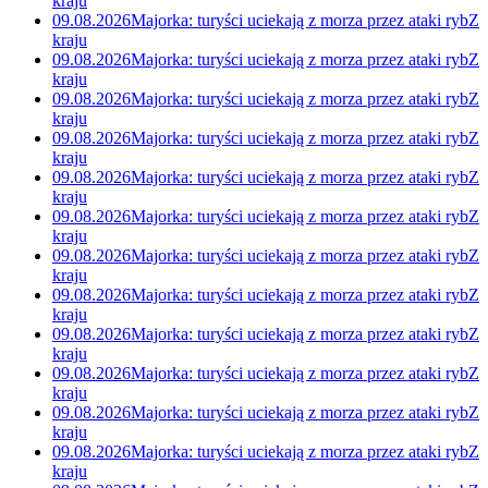
kraju
09.08.2026
Majorka: turyści uciekają z morza przez ataki ryb
Z
kraju
09.08.2026
Majorka: turyści uciekają z morza przez ataki ryb
Z
kraju
09.08.2026
Majorka: turyści uciekają z morza przez ataki ryb
Z
kraju
09.08.2026
Majorka: turyści uciekają z morza przez ataki ryb
Z
kraju
09.08.2026
Majorka: turyści uciekają z morza przez ataki ryb
Z
kraju
09.08.2026
Majorka: turyści uciekają z morza przez ataki ryb
Z
kraju
09.08.2026
Majorka: turyści uciekają z morza przez ataki ryb
Z
kraju
09.08.2026
Majorka: turyści uciekają z morza przez ataki ryb
Z
kraju
09.08.2026
Majorka: turyści uciekają z morza przez ataki ryb
Z
kraju
09.08.2026
Majorka: turyści uciekają z morza przez ataki ryb
Z
kraju
09.08.2026
Majorka: turyści uciekają z morza przez ataki ryb
Z
kraju
09.08.2026
Majorka: turyści uciekają z morza przez ataki ryb
Z
kraju