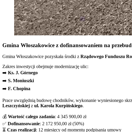
Gmina Włoszakowice z dofinansowaniem na przebu
Gmina Włoszakowice pozyskała środki z
Rządowego Funduszu Ro
Zakres inwestycji obejmuje modernizację ulic:
➡️
Ks. J. Górnego
➡️
S. Moniuszki
➡️
F. Chopina
Prace uwzględnią budowę chodników, wykonanie wyniesionego skrzyż
Leszczyńskiej
z
ul. Karola Kurpińskiego
.
💰
Wartość całego zadania
: 4 345 900,00 zł
✅
Dofinansowanie
: 2 172 950,00 zł (50%)
⏳
Czas realizacji
: 12 miesięcy od momentu podpisania umowy