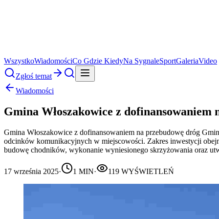
Wszystko
Wiadomości
Co Gdzie Kiedy
Na Sygnale
Sport
Galeria
Video
Zgłoś temat
Wiadomości
Gmina Włoszakowice z dofinansowaniem 
Gmina Włoszakowice z dofinansowaniem na przebudowę dróg Gmina
odcinków komunikacyjnych w miejscowości. Zakres inwestycji obej
budowę chodników, wykonanie wyniesionego skrzyżowania oraz utwo
17 września 2025
·
1
MIN
·
119
WYŚWIETLEŃ