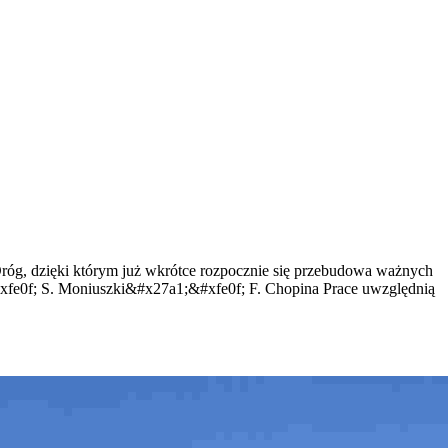
, dzięki którym już wkrótce rozpocznie się przebudowa ważnych
xfe0f; S. Moniuszki&#x27a1;&#xfe0f; F. Chopina Prace uwzględnią