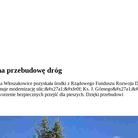
na przebudowę dróg
 Włoszakowice pozyskała środki z Rządowego Funduszu Rozwoju Dróg
muje modernizację ulic:&#x27a1;&#xfe0f; Ks. J. Górnego&#x27a1;&#
rzenie bezpiecznych przejść dla pieszych. Dzięki przebudowi