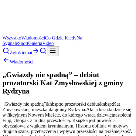
Wszystko
Wiadomości
Co Gdzie Kiedy
Na
Sygnale
Sport
Galeria
Video
Zgłoś temat
Wiadomości
„Gwiazdy nie spadną” – debiut
prozatorski Kat Zmysłowskiej z gminy
Rydzyna
„Gwiazdy nie spadną”&nbsp;to prozatorski debiut&nbsp;Kat
Zmysłowskiej, mieszkanki gminy Rydzyna.Akcja książki dzieje się
w fikcyjnym Nowym Mieście, do którego wraca dziewiętnastoletni
Filip, chłopak z trudną przeszłością. Książka jest powieścią
obyczajową z wątkiem kryminalnym. Historia obfituje w motywy
drugich szans, przebaczenia i wpływu przeszłości na teraźniejszość.