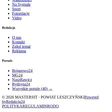
Na Sygnale
Sport
Fotorelacje
Video
Redakcja
O nas
Kontakt
Zgłoś temat
Reklama
Portale
Bojanowo24
MG24
NaszRawicz
Rydzyna24
Wszystkie portale (
40
) →
©
2026
MASTERSIT ·
POWIAT LESZCZYŃSKI
Powered
by
Redakcja
24
POLITYKA
REGULAMIN
RODO