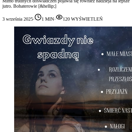
Mimo trudnych doświadczeń pojawia się również nadzieja na lepsze
jutro. Bohaterowie [&hellip;]
3 września 2025
·
1
MIN
·
120
WYŚWIETLEŃ