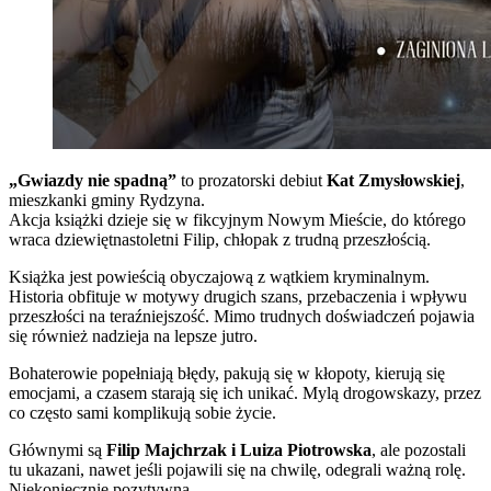
„Gwiazdy nie spadną”
to prozatorski debiut
Kat Zmysłowskiej
,
mieszkanki gminy Rydzyna.
Akcja książki dzieje się w fikcyjnym Nowym Mieście, do którego
wraca dziewiętnastoletni Filip, chłopak z trudną przeszłością.
Książka jest powieścią obyczajową z wątkiem kryminalnym.
Historia obfituje w motywy drugich szans, przebaczenia i wpływu
przeszłości na teraźniejszość. Mimo trudnych doświadczeń pojawia
się również nadzieja na lepsze jutro.
Bohaterowie popełniają błędy, pakują się w kłopoty, kierują się
emocjami, a czasem starają się ich unikać. Mylą drogowskazy, przez
co często sami komplikują sobie życie.
Głównymi są
Filip Majchrzak i Luiza Piotrowska
, ale pozostali
tu ukazani, nawet jeśli pojawili się na chwilę, odegrali ważną rolę.
Niekoniecznie pozytywną.