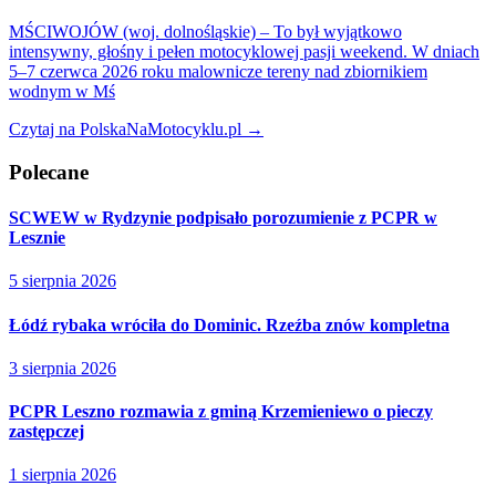
MŚCIWOJÓW (woj. dolnośląskie) – To był wyjątkowo
intensywny, głośny i pełen motocyklowej pasji weekend. W dniach
5–7 czerwca 2026 roku malownicze tereny nad zbiornikiem
wodnym w Mś
Czytaj na PolskaNaMotocyklu.pl →
Polecane
SCWEW w Rydzynie podpisało porozumienie z PCPR w
Lesznie
5 sierpnia 2026
Łódź rybaka wróciła do Dominic. Rzeźba znów kompletna
3 sierpnia 2026
PCPR Leszno rozmawia z gminą Krzemieniewo o pieczy
zastępczej
1 sierpnia 2026