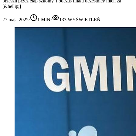
przeszli przez etap szkolny. Podczas finału uczestnicy mieli za
[&hellip;]
27 maja 2025
·
1
MIN
·
133
WYŚWIETLEŃ