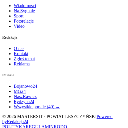
Wiadomości
Na Sygnale
Sport
Fotorelacje
Video
Redakcja
O nas
Kontakt
Zgłoś temat
Reklama
Portale
Bojanowo24
MG24
NaszRawicz
Rydzyna24
Wszystkie portale (
40
) →
©
2026
MASTERSIT ·
POWIAT LESZCZYŃSKI
Powered
by
Redakcja
24
POLITYKA
REGULAMIN
RODO