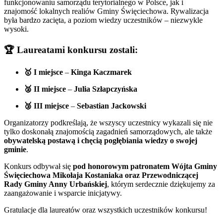
funkcjonowaniu samorządu terytorialnego w Polsce, jak i
znajomość lokalnych realiów Gminy Święciechowa. Rywalizacja
była bardzo zacięta, a poziom wiedzy uczestników – niezwykle
wysoki.
🏆 Laureatami konkursu zostali:
🥇 I miejsce
–
Kinga Kaczmarek
🥈 II miejsce
–
Julia Szłapczyńska
🥉 III miejsce
–
Sebastian Jackowski
Organizatorzy podkreślają, że wszyscy uczestnicy wykazali się nie
tylko doskonałą znajomością zagadnień samorządowych, ale także
obywatelską postawą i chęcią pogłębiania wiedzy o swojej
gminie
.
Konkurs odbywał się
pod honorowym patronatem Wójta Gminy
Święciechowa Mikołaja Kostaniaka oraz Przewodniczącej
Rady Gminy Anny Urbańskiej
, którym serdecznie dziękujemy za
zaangażowanie i wsparcie inicjatywy.
Gratulacje dla laureatów oraz wszystkich uczestników konkursu!