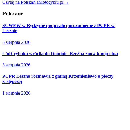
Czytaj na PolskaNaMotocyklu.pl →
Polecane
SCWEW w Rydzynie podpisało porozumienie z PCPR w
Lesznie
5 sierpnia 2026
Łódź rybaka wróciła do Dominic. Rzeźba znów kompletna
3 sierpnia 2026
PCPR Leszno rozmawia z gminą Krzemieniewo o pieczy
zastępczej
1 sierpnia 2026