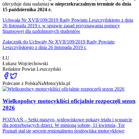
(decyduje data nadania)
w nieprzekraczalnym terminie do dnia
15 października 2024 r.
Uchwała Nr XVII/109/2019 Rady Powiatu Leszczyńskiego z dnia
26 listopada 2019 r. w sprawie zasad przyznawania pomocy
finansowej dla uzdolnionych studentów
Załącznik do Uchwały Nr XVII/109/2019 Rady Powiatu
Leszczyńskiego z dnia 26 listopada 2019 r.
ŁU
Łukasz Wojciechowski
Redaktor
Powiat Leszczyński
Polecane z PolskaNaMotocyklu.pl
Wielkopolscy motocykliści oficjalnie rozpoczęli sezon
2026
POZNAŃ – Setki maszyn, widowiskowe pokazy trialu i wsparcie
dla potrzebujących dzieci. W minioną sobotę, 11 kwietnia, Tor
Poznań stał się sercem regionalnego środowiska motocyklowe