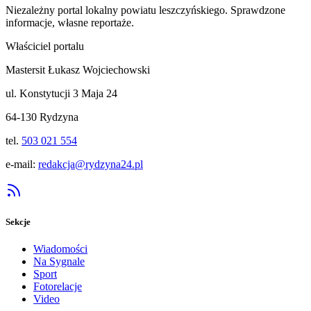
Niezależny portal lokalny
powiatu leszczyńskiego
. Sprawdzone
informacje, własne reportaże.
Właściciel portalu
Mastersit Łukasz Wojciechowski
ul. Konstytucji 3 Maja 24
64-130 Rydzyna
tel.
503 021 554
e-mail:
redakcja@rydzyna24.pl
Sekcje
Wiadomości
Na Sygnale
Sport
Fotorelacje
Video