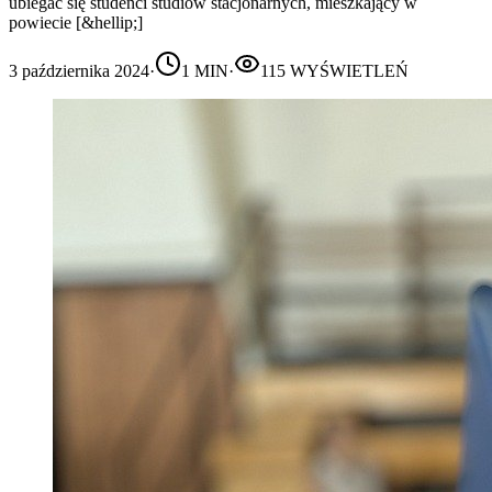
ubiegać się studenci studiów stacjonarnych, mieszkający w
powiecie [&hellip;]
3 października 2024
·
1
MIN
·
115
WYŚWIETLEŃ