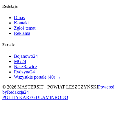
Redakcja
O nas
Kontakt
Zgłoś temat
Reklama
Portale
Bojanowo24
MG24
NaszRawicz
Rydzyna24
Wszystkie portale (
40
) →
©
2026
MASTERSIT ·
POWIAT LESZCZYŃSKI
Powered
by
Redakcja
24
POLITYKA
REGULAMIN
RODO