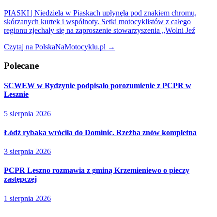
PIASKI | Niedziela w Piaskach upłynęła pod znakiem chromu,
skórzanych kurtek i wspólnoty. Setki motocyklistów z całego
regionu zjechały się na zaproszenie stowarzyszenia „Wolni Jeź
Czytaj na PolskaNaMotocyklu.pl →
Polecane
SCWEW w Rydzynie podpisało porozumienie z PCPR w
Lesznie
5 sierpnia 2026
Łódź rybaka wróciła do Dominic. Rzeźba znów kompletna
3 sierpnia 2026
PCPR Leszno rozmawia z gminą Krzemieniewo o pieczy
zastępczej
1 sierpnia 2026