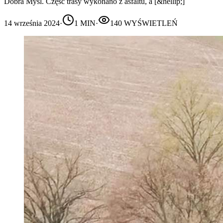
Dobra Myśl. Część trasy wykonano z asfaltu, a [&hellip;]
14 września 2024
·
1
MIN
·
140
WYŚWIETLEŃ