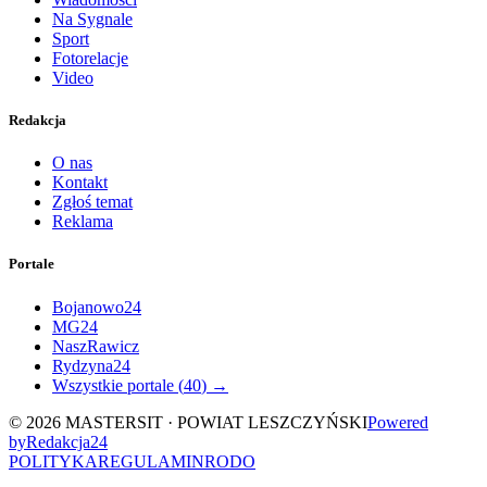
Na Sygnale
Sport
Fotorelacje
Video
Redakcja
O nas
Kontakt
Zgłoś temat
Reklama
Portale
Bojanowo24
MG24
NaszRawicz
Rydzyna24
Wszystkie portale (
40
) →
©
2026
MASTERSIT ·
POWIAT LESZCZYŃSKI
Powered
by
Redakcja
24
POLITYKA
REGULAMIN
RODO