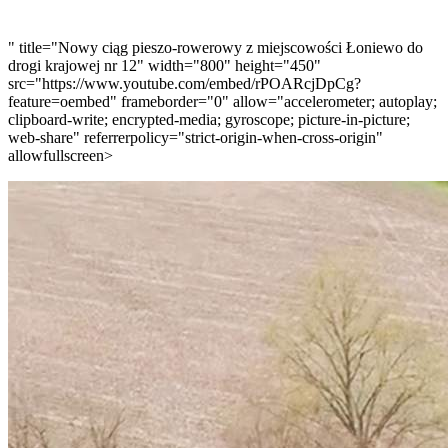
" title="Nowy ciąg pieszo-rowerowy z miejscowości Łoniewo do
drogi krajowej nr 12" width="800" height="450"
src="https://www.youtube.com/embed/rPOARcjDpCg?
feature=oembed" frameborder="0" allow="accelerometer; autoplay;
clipboard-write; encrypted-media; gyroscope; picture-in-picture;
web-share" referrerpolicy="strict-origin-when-cross-origin"
allowfullscreen>