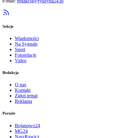
e-mail:
redakcja@rydzyna24.pl
Sekcje
Wiadomości
Na Sygnale
Sport
Fotorelacje
Video
Redakcja
O nas
Kontakt
Zgłoś temat
Reklama
Portale
Bojanowo24
MG24
NaszRawicz