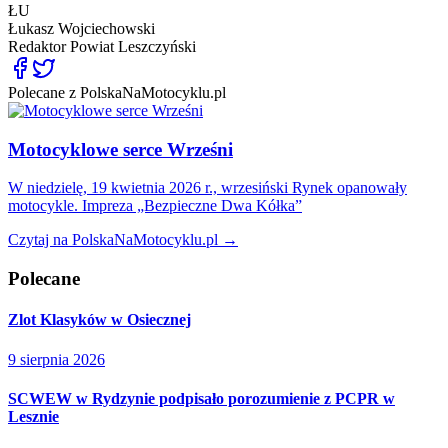
ŁU
Łukasz Wojciechowski
Redaktor
Powiat Leszczyński
Polecane z PolskaNaMotocyklu.pl
Motocyklowe serce Wrześni
W niedzielę, 19 kwietnia 2026 r., wrzesiński Rynek opanowały
motocykle. Impreza „Bezpieczne Dwa Kółka”
Czytaj na PolskaNaMotocyklu.pl →
Polecane
Zlot Klasyków w Osiecznej
9 sierpnia 2026
SCWEW w Rydzynie podpisało porozumienie z PCPR w
Lesznie