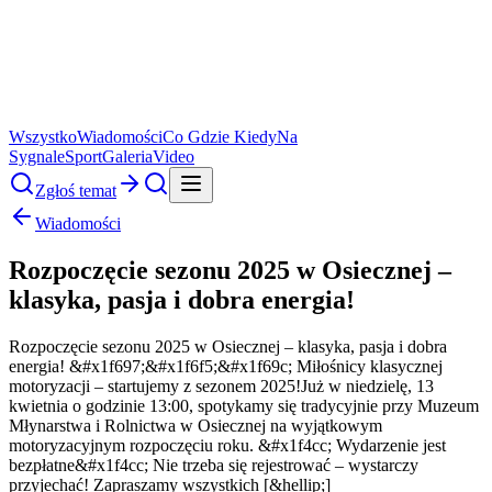
Wszystko
Wiadomości
Co Gdzie Kiedy
Na
Sygnale
Sport
Galeria
Video
Zgłoś temat
Wiadomości
Rozpoczęcie sezonu 2025 w Osiecznej –
klasyka, pasja i dobra energia!
Rozpoczęcie sezonu 2025 w Osiecznej – klasyka, pasja i dobra
energia! &#x1f697;&#x1f6f5;&#x1f69c; Miłośnicy klasycznej
motoryzacji – startujemy z sezonem 2025!Już w niedzielę, 13
kwietnia o godzinie 13:00, spotykamy się tradycyjnie przy Muzeum
Młynarstwa i Rolnictwa w Osiecznej na wyjątkowym
motoryzacyjnym rozpoczęciu roku. &#x1f4cc; Wydarzenie jest
bezpłatne&#x1f4cc; Nie trzeba się rejestrować – wystarczy
przyjechać! Zapraszamy wszystkich [&hellip;]