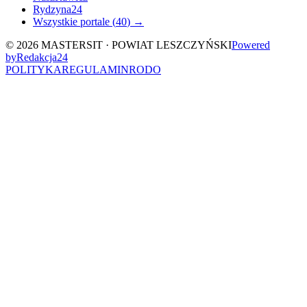
Rydzyna24
Wszystkie portale (
40
) →
©
2026
MASTERSIT ·
POWIAT LESZCZYŃSKI
Powered
by
Redakcja
24
POLITYKA
REGULAMIN
RODO