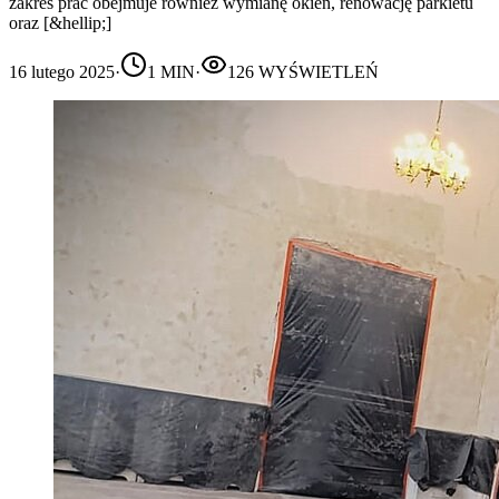
zakres prac obejmuje również wymianę okien, renowację parkietu
oraz [&hellip;]
16 lutego 2025
·
1
MIN
·
126
WYŚWIETLEŃ