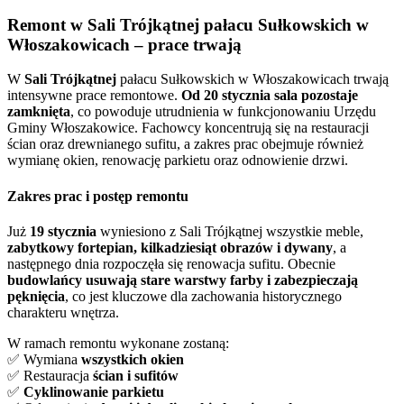
Remont w Sali Trójkątnej pałacu Sułkowskich w
Włoszakowicach – prace trwają
W
Sali Trójkątnej
pałacu Sułkowskich w Włoszakowicach trwają
intensywne prace remontowe.
Od 20 stycznia sala pozostaje
zamknięta
, co powoduje utrudnienia w funkcjonowaniu Urzędu
Gminy Włoszakowice. Fachowcy koncentrują się na restauracji
ścian oraz drewnianego sufitu, a zakres prac obejmuje również
wymianę okien, renowację parkietu oraz odnowienie drzwi.
Zakres prac i postęp remontu
Już
19 stycznia
wyniesiono z Sali Trójkątnej wszystkie meble,
zabytkowy fortepian, kilkadziesiąt obrazów i dywany
, a
następnego dnia rozpoczęła się renowacja sufitu. Obecnie
budowlańcy usuwają stare warstwy farby i zabezpieczają
pęknięcia
, co jest kluczowe dla zachowania historycznego
charakteru wnętrza.
W ramach remontu wykonane zostaną:
✅ Wymiana
wszystkich okien
✅ Restauracja
ścian i sufitów
✅
Cyklinowanie parkietu