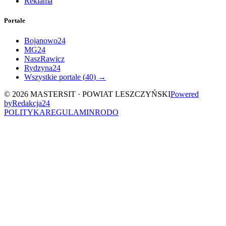
Reklama
Portale
Bojanowo24
MG24
NaszRawicz
Rydzyna24
Wszystkie portale (
40
) →
©
2026
MASTERSIT ·
POWIAT LESZCZYŃSKI
Powered
by
Redakcja
24
POLITYKA
REGULAMIN
RODO