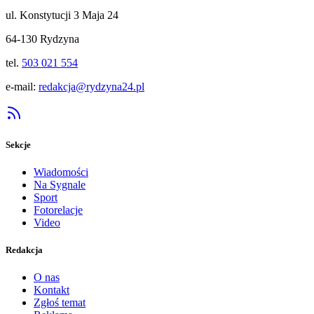
ul. Konstytucji 3 Maja 24
64-130 Rydzyna
tel.
503 021 554
e-mail:
redakcja@rydzyna24.pl
Sekcje
Wiadomości
Na Sygnale
Sport
Fotorelacje
Video
Redakcja
O nas
Kontakt
Zgłoś temat