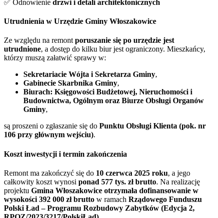
✅ Odnowienie
drzwi i detali architektonicznych
Utrudnienia w Urzędzie Gminy Włoszakowice
Ze względu na remont
poruszanie się po urzędzie jest
utrudnione
, a dostęp do kilku biur jest ograniczony. Mieszkańcy,
którzy muszą załatwić sprawy w:
Sekretariacie Wójta i Sekretarza Gminy
,
Gabinecie Skarbnika Gminy
,
Biurach: Księgowości Budżetowej, Nieruchomości i
Budownictwa, Ogólnym oraz Biurze Obsługi Organów
Gminy
,
są proszeni o zgłaszanie się do
Punktu Obsługi Klienta (pok. nr
106 przy głównym wejściu)
.
Koszt inwestycji i termin zakończenia
Remont ma zakończyć się do
10 czerwca 2025 roku
, a jego
całkowity koszt wynosi
ponad 577 tys. zł brutto
. Na realizację
projektu
Gmina Włoszakowice otrzymała dofinansowanie w
wysokości 392 000 zł brutto
w ramach
Rządowego Funduszu
Polski Ład – Programu Rozbudowy Zabytków (Edycja 2,
RPOZ/2023/3217/PolskiŁad)
.