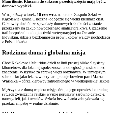
Mauritiusie. Kluczem do sukcesu przedsięwzięcia mają być…
domowe wypieki.
W najbliższy wtorek,
16 czerwca
, na terenie Zespołu Szkół w
Kąkolewie (gmina Osieczna) odbędzie się wielki kiermasz ciast.
Całkowity dochód ze sprzedaży domowych słodkości zostanie
przekazany na zakup nowoczesnego analizatora krwi. Urządzenie
trafi bezpośrednio do placówki weterynaryjnej na Oceanie
Indyjskim, gdzie z bezdomnością psów i kotów walczy pochodząca
z Polski lekarka.
Rodzinna duma i globalna misja
Choć Kąkolewo i Mauritius dzieli w linii prostej blisko 9 tysięcy
kilometrów, dla lokalnej społeczności ta odległość przestała mieć
znaczenie. Wszystko za sprawą więzi rodzinnych. W tamtejszym
schronisku jako lekarz weterynarii pracuje bowiem
pani Marta
Wasiołka
– córka kierowcy zatrudnionego w wielkopolskiej szkole.
Mężczyzna z dumą wspiera misję córki, a jego opowieści o trudnej
sytuacji zwierząt na rajskiej wyspie poruszyły zarówno dyrekcję,
nauczycieli, jak i uczniów. Szkoła bez wahania zdecydowała się
przekuć empatię w realne działanie.