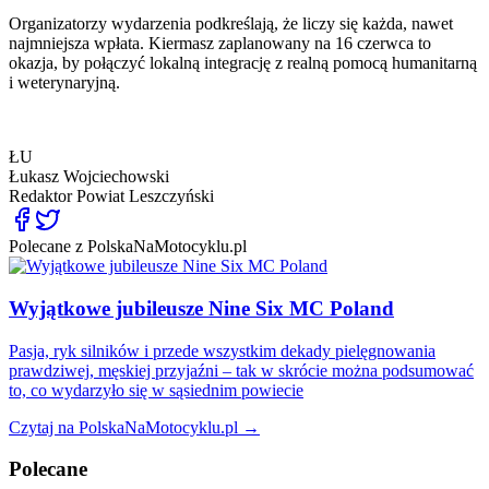
Organizatorzy wydarzenia podkreślają, że liczy się każda, nawet
najmniejsza wpłata. Kiermasz zaplanowany na 16 czerwca to
okazja, by połączyć lokalną integrację z realną pomocą humanitarną
i weterynaryjną.
ŁU
Łukasz Wojciechowski
Redaktor
Powiat Leszczyński
Polecane z PolskaNaMotocyklu.pl
Wyjątkowe jubileusze Nine Six MC Poland
Pasja, ryk silników i przede wszystkim dekady pielęgnowania
prawdziwej, męskiej przyjaźni – tak w skrócie można podsumować
to, co wydarzyło się w sąsiednim powiecie
Czytaj na PolskaNaMotocyklu.pl →
Polecane