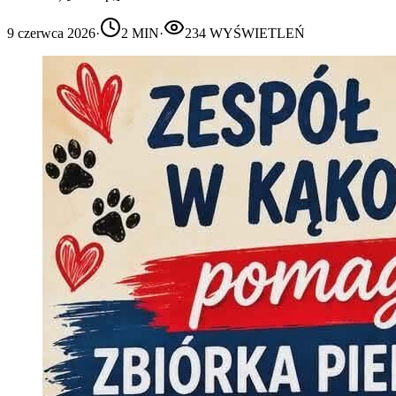
9 czerwca 2026
·
2
MIN
·
234
WYŚWIETLEŃ