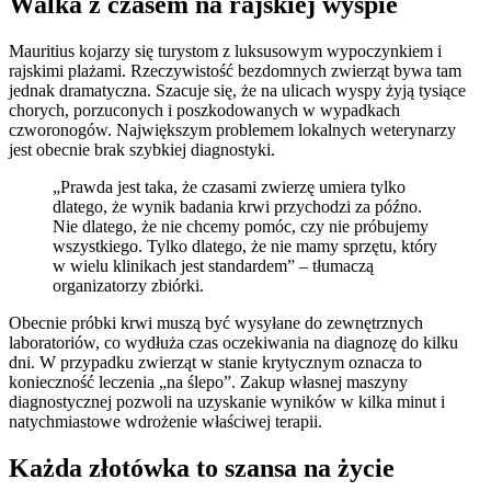
Walka z czasem na rajskiej wyspie
Mauritius kojarzy się turystom z luksusowym wypoczynkiem i
rajskimi plażami. Rzeczywistość bezdomnych zwierząt bywa tam
jednak dramatyczna. Szacuje się, że na ulicach wyspy żyją tysiące
chorych, porzuconych i poszkodowanych w wypadkach
czworonogów. Największym problemem lokalnych weterynarzy
jest obecnie brak szybkiej diagnostyki.
„Prawda jest taka, że czasami zwierzę umiera tylko
dlatego, że wynik badania krwi przychodzi za późno.
Nie dlatego, że nie chcemy pomóc, czy nie próbujemy
wszystkiego. Tylko dlatego, że nie mamy sprzętu, który
w wielu klinikach jest standardem” – tłumaczą
organizatorzy zbiórki.
Obecnie próbki krwi muszą być wysyłane do zewnętrznych
laboratoriów, co wydłuża czas oczekiwania na diagnozę do kilku
dni. W przypadku zwierząt w stanie krytycznym oznacza to
konieczność leczenia „na ślepo”. Zakup własnej maszyny
diagnostycznej pozwoli na uzyskanie wyników w kilka minut i
natychmiastowe wdrożenie właściwej terapii.
Każda złotówka to szansa na życie