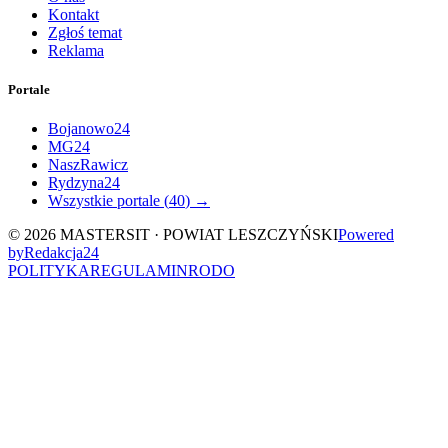
Kontakt
Zgłoś temat
Reklama
Portale
Bojanowo24
MG24
NaszRawicz
Rydzyna24
Wszystkie portale (
40
) →
©
2026
MASTERSIT ·
POWIAT LESZCZYŃSKI
Powered
by
Redakcja
24
POLITYKA
REGULAMIN
RODO