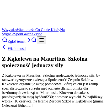
Wszystko
Wiadomości
Co Gdzie Kiedy
Na
Sygnale
Sport
Galeria
Video
Zgłoś temat
Wiadomości
Z Kąkolewa na Mauritius. Szkolna
społeczność jednoczy siły
Z Kąkolewa na Mauritius. Szkolna społeczność jednoczy siły, by
ratować egzotyczne zwierzęta Społeczność Zespołu Szkół w
Kąkolewie organizuje akcję pomocową, której celem jest zakup
specjalistycznego sprzętu medycznego dla schroniska dla
bezdomnych zwierząt na Mauritiusie. Kluczem do sukcesu
przedsięwzięcia mają być&#8230; domowe wypieki. W najbliższy
wtorek, 16 czerwca, na terenie Zespołu Szkół w Kąkolewie (gmina
Osieczna) [&hellip;]