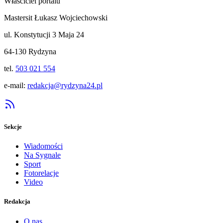
Właściciel portalu
Mastersit Łukasz Wojciechowski
ul. Konstytucji 3 Maja 24
64-130 Rydzyna
tel.
503 021 554
e-mail:
redakcja@rydzyna24.pl
Sekcje
Wiadomości
Na Sygnale
Sport
Fotorelacje
Video
Redakcja
O nas