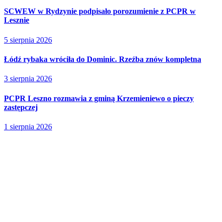
SCWEW w Rydzynie podpisało porozumienie z PCPR w
Lesznie
5 sierpnia 2026
Łódź rybaka wróciła do Dominic. Rzeźba znów kompletna
3 sierpnia 2026
PCPR Leszno rozmawia z gminą Krzemieniewo o pieczy
zastępczej
1 sierpnia 2026