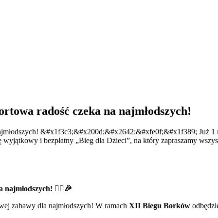
portowa radość czeka na najmłodszych!
 najmłodszych! &#x1f3c3;&#x200d;&#x2642;&#xfe0f;&#x1f389; Już 1 m
wyjątkowy i bezpłatny „Bieg dla Dzieci”, na który zapraszamy wszy
 najmłodszych! 🏃‍♂️🎉
towej zabawy dla najmłodszych! W ramach
XII Biegu Borków
odbędzie