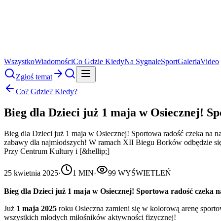
Wszystko
Wiadomości
Co Gdzie Kiedy
Na Sygnale
Sport
Galeria
Video
Zgłoś temat
Co? Gdzie? Kiedy?
Bieg dla Dzieci już 1 maja w Osiecznej! S
Bieg dla Dzieci już 1 maja w Osiecznej! Sportowa radość czeka na
zabawy dla najmłodszych! W ramach XII Biegu Borków odbędzie się 
Przy Centrum Kultury i [&hellip;]
25 kwietnia 2025
·
1
MIN
·
99
WYŚWIETLEŃ
Bieg dla Dzieci już 1 maja w Osiecznej! Sportowa radość czeka na
Już
1 maja 2025
roku Osieczna zamieni się w kolorową arenę spor
wszystkich młodych miłośników aktywności fizycznej!