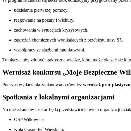
W programie znalazł się także blok edukacyjny przygotowany przez l
udzielania pierwszej pomocy,
reagowania na pożary i wichury,
zachowania w sytuacjach kryzysowych,
zagrożeń chemicznych wynikających z przebiegu trasy S5,
współpracy ze służbami ratunkowymi.
To okazja, aby zdobyć praktyczną wiedzę, która może okazać się kl
Wernisaż konkursu „Moje Bezpieczne Wil
Podczas wydarzenia zaplanowano również
wernisaż prac plastycz
Spotkania z lokalnymi organizacjami
Na mieszkańców czekać będą przedstawiciele wielu organizacji dzia
OSP Wilkowice,
Koła Gospodyń Wiejskich,