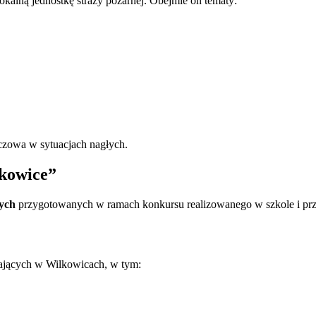
okalną jednostkę straży pożarnej. Obejmie on tematy:
uczowa w sytuacjach nagłych.
kowice”
nych
przygotowanych w ramach konkursu realizowanego w szkole i prze
łających w Wilkowicach, w tym: