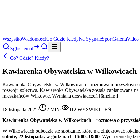
Wszystko
Wiadomości
Co Gdzie Kiedy
Na Sygnale
Sport
Galeria
Video
Zgłoś temat
Co? Gdzie? Kiedy?
Kawiarenka Obywatelska w Wilkowicach
Kawiarenka Obywatelska w Wilkowicach – rozmowa o przyszłości soł
rozwoju sołectwa. Kawiarenka Obywatelska została zaplanowana na so
mieszkańców Wilkowic. Wymiana doświadczeń [&hellip;]
18 listopada 2025
·
2
MIN
·
112
WYŚWIETLEŃ
Kawiarenka Obywatelska w Wilkowicach – rozmowa o przyszłośc
W Wilkowicach odbędzie się spotkanie, które ma zintegrować lokaln
sobotę, 22 listopada, w godzinach 16:00–18:00
. Wydarzenie będzie