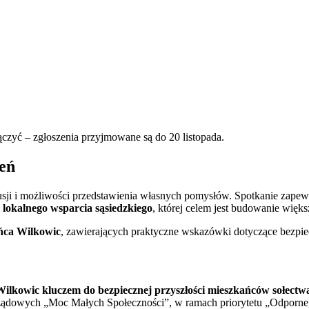
łączyć – zgłoszenia przyjmowane są do 20 listopada.
eń
usji i możliwości przedstawienia własnych pomysłów. Spotkanie zapew
 lokalnego wsparcia sąsiedzkiego
, której celem jest budowanie więk
ńca Wilkowic
, zawierających praktyczne wskazówki dotyczące bezpie
 Wilkowic kluczem do bezpiecznej przyszłości mieszkańców sołectw
dowych „Moc Małych Społeczności”, w ramach priorytetu „Odporne, 