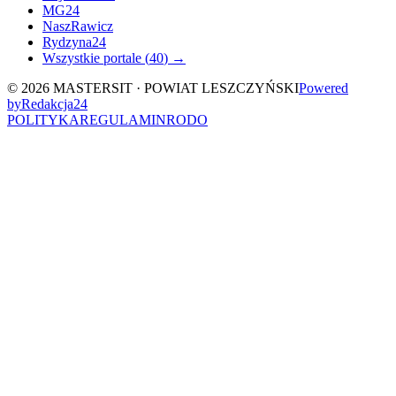
MG24
NaszRawicz
Rydzyna24
Wszystkie portale (
40
) →
©
2026
MASTERSIT ·
POWIAT LESZCZYŃSKI
Powered
by
Redakcja
24
POLITYKA
REGULAMIN
RODO