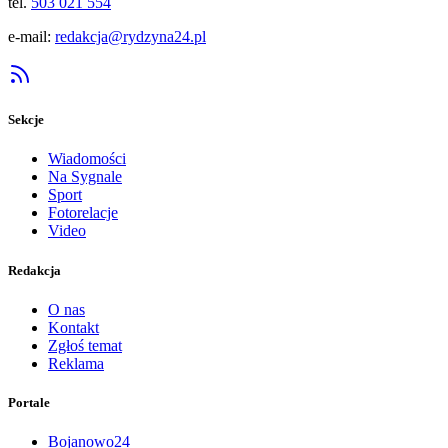
tel.
503 021 554
e-mail:
redakcja@rydzyna24.pl
Sekcje
Wiadomości
Na Sygnale
Sport
Fotorelacje
Video
Redakcja
O nas
Kontakt
Zgłoś temat
Reklama
Portale
Bojanowo24