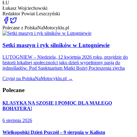
ŁU
Łukasz Wojciechowski
Redaktor
Powiat Leszczyński
Polecane z PolskaNaMotocyklu.pl
Setki maszyn i ryk silników w Lutogniewie
LUTOGNIEW – Niedziela, 12 kwietnia 2026 roku, przejdzie do
historii lokalnej społeczności jako dzień wypełniony pasją do
jednośladów. Pod Sanktuarium Matki Bożej Pocieszenia zjecha
Czytaj na PolskaNaMotocyklu.pl →
Polecane
KLASYKA NA SZOSIE I POMOC DLA MAŁEGO
BOHATERA!
6 sierpnia 2026
Wielkopolski Dzień Pszczół – 9 sierpnia w Kaliszu