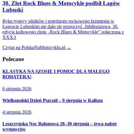
30. Zlot Rock Blues & Motocykle podbił Łagów
Lubuski
Ryku tysięcy silników i potężnego rockowego brzmienia w
Łagowie Lubuskim nie dało się przeoczyć. Jubileuszowa, 30.
edycja kultowego zlotu „Rock Blues & Motocykle” połączona z
XXX-l
Czytaj na PolskaNaMotocyklu.pl →
Polecane
KLASYKA NA SZOSIE I POMOC DLA MAŁEGO
BOHATERA!
6 sierpnia 2026
Wielkopolski Dzień Pszczół – 9 sierpnia w Kaliszu
4 sierpnia 2026
Leszczyńska Noc Balonowa 28–30 sierpnia – trwa nabór
wystawców