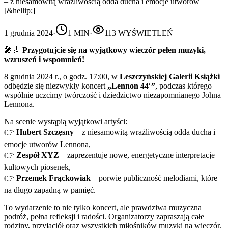
– z niesamowitą wrażliwością odda ducha i emocje utworów
[&hellip;]
1 grudnia 2024
·
1
MIN
·
113
WYŚWIETLEŃ
🎤🎸
Przygotujcie się na wyjątkowy wieczór pełen muzyki,
wzruszeń i wspomnień!
8 grudnia 2024 r., o godz. 17:00, w
Leszczyńskiej Galerii Książki
odbędzie się niezwykły koncert
„Lennon 44′”
, podczas którego
wspólnie uczcimy twórczość i dziedzictwo niezapomnianego Johna
Lennona.
Na scenie wystąpią wyjątkowi artyści:
👉
Hubert Szczęsny
– z niesamowitą wrażliwością odda ducha i
emocje utworów Lennona,
👉
Zespół XYZ
– zaprezentuje nowe, energetyczne interpretacje
kultowych piosenek,
👉
Przemek Frąckowiak
– porwie publiczność melodiami, które
na długo zapadną w pamięć.
To wydarzenie to nie tylko koncert, ale prawdziwa muzyczna
podróż, pełna refleksji i radości. Organizatorzy zapraszają całe
rodziny, przyjaciół oraz wszystkich miłośników muzyki na wieczór,