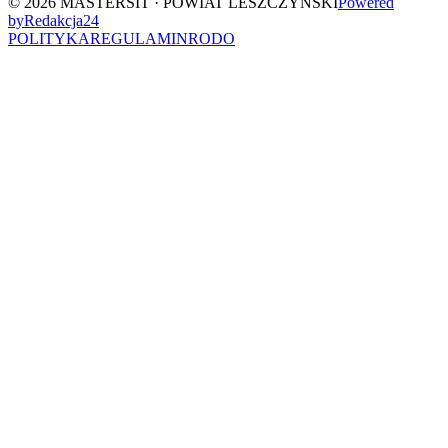
©
2026
MASTERSIT ·
POWIAT LESZCZYŃSKI
Powered
by
Redakcja
24
POLITYKA
REGULAMIN
RODO