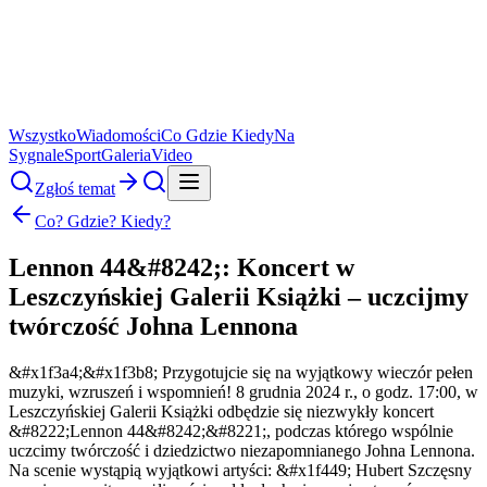
Wszystko
Wiadomości
Co Gdzie Kiedy
Na
Sygnale
Sport
Galeria
Video
Zgłoś temat
Co? Gdzie? Kiedy?
Lennon 44&#8242;: Koncert w
Leszczyńskiej Galerii Książki – uczcijmy
twórczość Johna Lennona
&#x1f3a4;&#x1f3b8; Przygotujcie się na wyjątkowy wieczór pełen
muzyki, wzruszeń i wspomnień! 8 grudnia 2024 r., o godz. 17:00, w
Leszczyńskiej Galerii Książki odbędzie się niezwykły koncert
&#8222;Lennon 44&#8242;&#8221;, podczas którego wspólnie
uczcimy twórczość i dziedzictwo niezapomnianego Johna Lennona.
Na scenie wystąpią wyjątkowi artyści: &#x1f449; Hubert Szczęsny