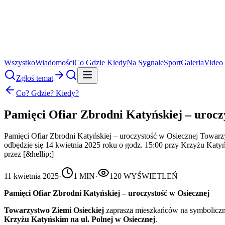
Wszystko
Wiadomości
Co Gdzie Kiedy
Na Sygnale
Sport
Galeria
Video
Zgłoś temat
Co? Gdzie? Kiedy?
Pamięci Ofiar Zbrodni Katyńskiej – urocz
Pamięci Ofiar Zbrodni Katyńskiej – uroczystość w Osiecznej Towarz
odbędzie się 14 kwietnia 2025 roku o godz. 15:00 przy Krzyżu Kat
przez [&hellip;]
11 kwietnia 2025
·
1
MIN
·
120
WYŚWIETLEŃ
Pamięci Ofiar Zbrodni Katyńskiej – uroczystość w Osiecznej
Towarzystwo Ziemi Osieckiej
zaprasza mieszkańców na symboliczną
Krzyżu Katyńskim na ul. Polnej w Osiecznej
.