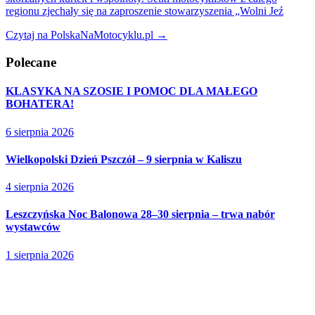
regionu zjechały się na zaproszenie stowarzyszenia „Wolni Jeź
Czytaj na PolskaNaMotocyklu.pl →
Polecane
KLASYKA NA SZOSIE I POMOC DLA MAŁEGO
BOHATERA!
6 sierpnia 2026
Wielkopolski Dzień Pszczół – 9 sierpnia w Kaliszu
4 sierpnia 2026
Leszczyńska Noc Balonowa 28–30 sierpnia – trwa nabór
wystawców
1 sierpnia 2026