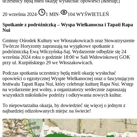
uczestnicy będą mieli okazję wysłuchać opowieści [&hellip;]
20 września 2024
·
1
MIN
·
104
WYŚWIETLEŃ
Spotkanie z podróżniczką – Wyspa Wielkanocna i Tapati Rapa
Nui
Gminny Ośrodek Kultury we Włoszakowicach oraz Stowarzyszenie
Twórcze Horyzonty zapraszają na wyjątkowe spotkanie z
podróżniczką Ewą Wilczyńską-Saj. Wydarzenie odbędzie się 24
września 2024 roku o godzinie 18:00 w Sali Widowiskowej GOK
przy ul. Kurpińskiego 29 we Włoszakowicach.
Podczas spotkania uczestnicy będą mieli okazję wysłuchać
opowieści o egzotycznej Wyspie Wielkanocnej oraz o fascynującym
festiwalu Tapati Rapa Nui, który celebruje kulturę Rapa Nui. Wstęp
na wydarzenie jest wolny, a organizatorzy serdecznie zapraszają
wszystkich miłośników podróży i odkrywania nowych kultur.
To niepowtarzalna okazja, by dowiedzieć się więcej o jednym z
najbardziej odizolowanych miejsc na świecie!