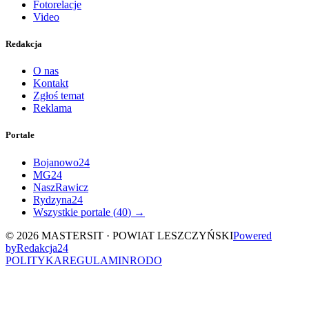
Fotorelacje
Video
Redakcja
O nas
Kontakt
Zgłoś temat
Reklama
Portale
Bojanowo24
MG24
NaszRawicz
Rydzyna24
Wszystkie portale (
40
) →
©
2026
MASTERSIT ·
POWIAT LESZCZYŃSKI
Powered
by
Redakcja
24
POLITYKA
REGULAMIN
RODO