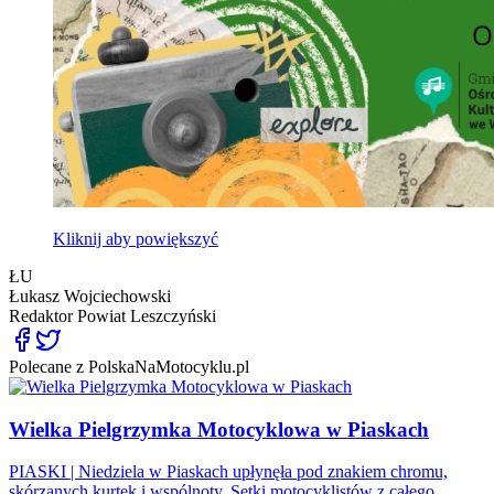
Kliknij aby powiększyć
ŁU
Łukasz Wojciechowski
Redaktor
Powiat Leszczyński
Polecane z PolskaNaMotocyklu.pl
Wielka Pielgrzymka Motocyklowa w Piaskach
PIASKI | Niedziela w Piaskach upłynęła pod znakiem chromu,
skórzanych kurtek i wspólnoty. Setki motocyklistów z całego