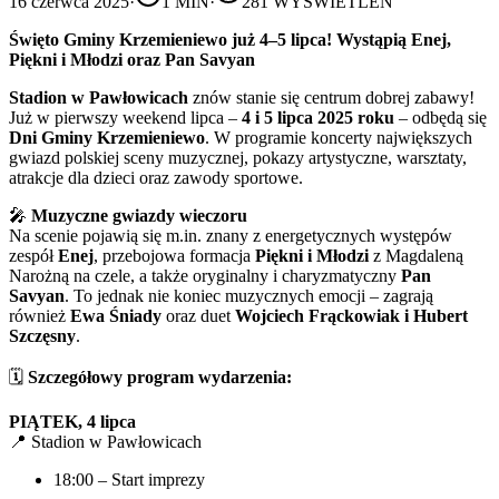
16 czerwca 2025
·
1
MIN
·
281
WYŚWIETLEŃ
Święto Gminy Krzemieniewo już 4–5 lipca! Wystąpią Enej,
Piękni i Młodzi oraz Pan Savyan
Stadion w Pawłowicach
znów stanie się centrum dobrej zabawy!
Już w pierwszy weekend lipca –
4 i 5 lipca 2025 roku
– odbędą się
Dni Gminy Krzemieniewo
. W programie koncerty największych
gwiazd polskiej sceny muzycznej, pokazy artystyczne, warsztaty,
atrakcje dla dzieci oraz zawody sportowe.
🎤
Muzyczne gwiazdy wieczoru
Na scenie pojawią się m.in. znany z energetycznych występów
zespół
Enej
, przebojowa formacja
Piękni i Młodzi
z Magdaleną
Narożną na czele, a także oryginalny i charyzmatyczny
Pan
Savyan
. To jednak nie koniec muzycznych emocji – zagrają
również
Ewa Śniady
oraz duet
Wojciech Frąckowiak i Hubert
Szczęsny
.
🗓️
Szczegółowy program wydarzenia:
PIĄTEK, 4 lipca
📍 Stadion w Pawłowicach
18:00 – Start imprezy