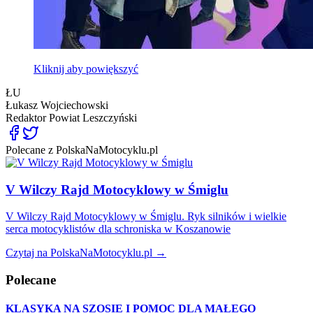
Kliknij aby powiększyć
ŁU
Łukasz Wojciechowski
Redaktor
Powiat Leszczyński
Polecane z PolskaNaMotocyklu.pl
V Wilczy Rajd Motocyklowy w Śmiglu
V Wilczy Rajd Motocyklowy w Śmiglu. Ryk silników i wielkie
serca motocyklistów dla schroniska w Koszanowie
Czytaj na PolskaNaMotocyklu.pl →
Polecane
KLASYKA NA SZOSIE I POMOC DLA MAŁEGO