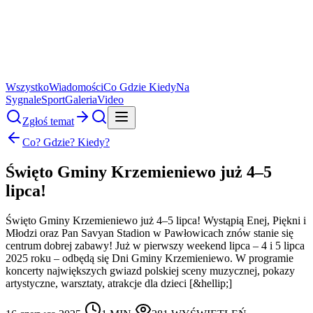
Wszystko
Wiadomości
Co Gdzie Kiedy
Na
Sygnale
Sport
Galeria
Video
Zgłoś temat
Co? Gdzie? Kiedy?
Święto Gminy Krzemieniewo już 4–5
lipca!
Święto Gminy Krzemieniewo już 4–5 lipca! Wystąpią Enej, Piękni i
Młodzi oraz Pan Savyan Stadion w Pawłowicach znów stanie się
centrum dobrej zabawy! Już w pierwszy weekend lipca – 4 i 5 lipca
2025 roku – odbędą się Dni Gminy Krzemieniewo. W programie
koncerty największych gwiazd polskiej sceny muzycznej, pokazy
artystyczne, warsztaty, atrakcje dla dzieci [&hellip;]