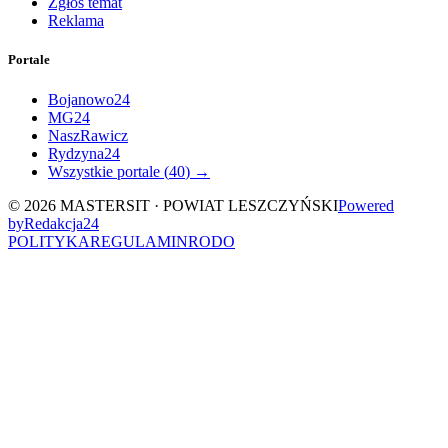
Zgłoś temat
Reklama
Portale
Bojanowo24
MG24
NaszRawicz
Rydzyna24
Wszystkie portale (
40
) →
©
2026
MASTERSIT ·
POWIAT LESZCZYŃSKI
Powered
by
Redakcja
24
POLITYKA
REGULAMIN
RODO