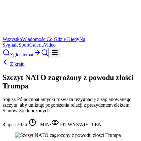
Wszystko
Wiadomości
Co Gdzie Kiedy
Na
Sygnale
Sport
Galeria
Video
Zgłoś temat
Z kraju
Szczyt NATO zagrożony z powodu złości
Trumpa
Sojusz Północnoatlantycki rozważa rezygnację z zaplanowanego
szczytu, aby uniknąć pogorszenia relacji z prezydentem elektem
Stanów Zjednoczonych.
8 lipca 2026
·
2
MIN
·
105
WYŚWIETLEŃ