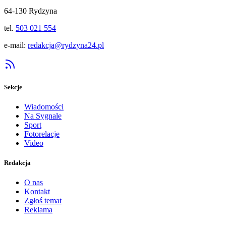
64-130 Rydzyna
tel.
503 021 554
e-mail:
redakcja@rydzyna24.pl
Sekcje
Wiadomości
Na Sygnale
Sport
Fotorelacje
Video
Redakcja
O nas
Kontakt
Zgłoś temat
Reklama