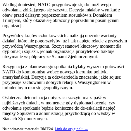
Według doniesień, NATO przygotowuje się do możliwego
odwołania zbliżającego się szczytu. Decyzja miałaby wynikać z
obaw przed dalszym pogorszeniem stosunków z Donaldem
Trumpem, który okazał się obrażony poprzednimi posunięciami
organizacji.
Przywódcy krajów członkowskich analizują obecnie warianty
działań, które nie pogorszyłyby już i tak napięte relacje z przyszłym
przywódcą Waszyngtonu. Szczyt stanowi kluczowy moment dla
dyplomacji sojuszu, jednak organizacja priorytetowo traktuje
utrzymanie współpracy ze Stanami Zjednoczonymi.
Rezygnacja z planowanego spotkania byłaby wyrazem gotowości
NATO do kompromisu wobec nowego kierunku polityki
amerykańskiej. Decyzja ta odzwierciedla znaczenie, jakie sojusz
przypisuje zachowaniu dobrych relacji z Waszyngtonem w
turbulentnym okresie geopolitycznym.
Ostateczna determinacja dotycząca szczytu ma zapaść w
najbliższych dniach, w momencie gdy dyplomaci ocenią, czy
odwołanie spotkania będzie konieczne do de-eskalacji napięć
między Sojuszem a administracją przychodzącą do władzy w
Stanach Zjednoczonych.
Na podstawie materiału
RMF24
.
Link do oryginału →