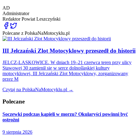
AD
Administrator
Redaktor
Powiat Leszczyński
Polecane z PolskaNaMotocyklu.pl
III Jelczański Zlot Motocyklowy przeszedł do historii
JELCZ-LASKOWICE. W dniach 19–21 czerwca teren przy ulicy
Stawowej 30 zamienił się w serce dolnośląskiej kultury
motocyklowej. III Jelczański Zlot Motocyklowy, zorganizowany
przez M
Czytaj na PolskaNaMotocyklu.pl →
Polecane
Soczewki podczas kąpieli w morzu? Okularyści powinni być
ostrożni
9 sierpnia 2026