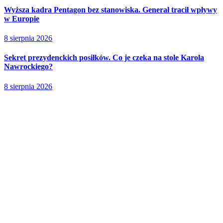
Wyższa kadra Pentagon bez stanowiska. Generał tracił wpływy
w Europie
8 sierpnia 2026
Sekret prezydenckich posiłków. Co je czeka na stole Karola
Nawrockiego?
8 sierpnia 2026