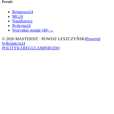
Portale
Bojanowo24
MG24
NaszRawicz
Rydzyna24
Wszystkie portale (
40
) →
©
2026
MASTERSIT ·
POWIAT LESZCZYŃSKI
Powered
by
Redakcja
24
POLITYKA
REGULAMIN
RODO