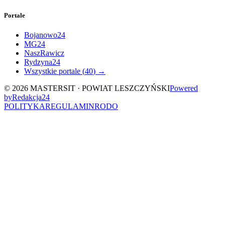
Portale
Bojanowo24
MG24
NaszRawicz
Rydzyna24
Wszystkie portale (
40
) →
©
2026
MASTERSIT ·
POWIAT LESZCZYŃSKI
Powered
by
Redakcja
24
POLITYKA
REGULAMIN
RODO