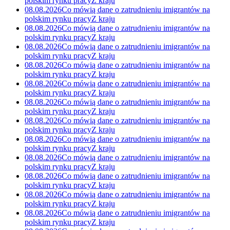
polskim rynku pracy
Z kraju
08.08.2026
Co mówią dane o zatrudnieniu imigrantów na
polskim rynku pracy
Z kraju
08.08.2026
Co mówią dane o zatrudnieniu imigrantów na
polskim rynku pracy
Z kraju
08.08.2026
Co mówią dane o zatrudnieniu imigrantów na
polskim rynku pracy
Z kraju
08.08.2026
Co mówią dane o zatrudnieniu imigrantów na
polskim rynku pracy
Z kraju
08.08.2026
Co mówią dane o zatrudnieniu imigrantów na
polskim rynku pracy
Z kraju
08.08.2026
Co mówią dane o zatrudnieniu imigrantów na
polskim rynku pracy
Z kraju
08.08.2026
Co mówią dane o zatrudnieniu imigrantów na
polskim rynku pracy
Z kraju
08.08.2026
Co mówią dane o zatrudnieniu imigrantów na
polskim rynku pracy
Z kraju
08.08.2026
Co mówią dane o zatrudnieniu imigrantów na
polskim rynku pracy
Z kraju
08.08.2026
Co mówią dane o zatrudnieniu imigrantów na
polskim rynku pracy
Z kraju
08.08.2026
Co mówią dane o zatrudnieniu imigrantów na
polskim rynku pracy
Z kraju
08.08.2026
Co mówią dane o zatrudnieniu imigrantów na
polskim rynku pracy
Z kraju