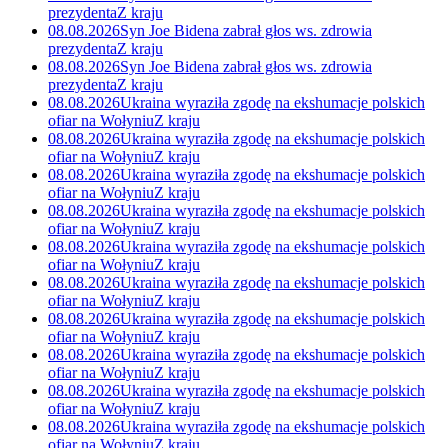
prezydenta
Z kraju
08.08.2026
Syn Joe Bidena zabrał głos ws. zdrowia
prezydenta
Z kraju
08.08.2026
Syn Joe Bidena zabrał głos ws. zdrowia
prezydenta
Z kraju
08.08.2026
Ukraina wyraziła zgodę na ekshumacje polskich
ofiar na Wołyniu
Z kraju
08.08.2026
Ukraina wyraziła zgodę na ekshumacje polskich
ofiar na Wołyniu
Z kraju
08.08.2026
Ukraina wyraziła zgodę na ekshumacje polskich
ofiar na Wołyniu
Z kraju
08.08.2026
Ukraina wyraziła zgodę na ekshumacje polskich
ofiar na Wołyniu
Z kraju
08.08.2026
Ukraina wyraziła zgodę na ekshumacje polskich
ofiar na Wołyniu
Z kraju
08.08.2026
Ukraina wyraziła zgodę na ekshumacje polskich
ofiar na Wołyniu
Z kraju
08.08.2026
Ukraina wyraziła zgodę na ekshumacje polskich
ofiar na Wołyniu
Z kraju
08.08.2026
Ukraina wyraziła zgodę na ekshumacje polskich
ofiar na Wołyniu
Z kraju
08.08.2026
Ukraina wyraziła zgodę na ekshumacje polskich
ofiar na Wołyniu
Z kraju
08.08.2026
Ukraina wyraziła zgodę na ekshumacje polskich
ofiar na Wołyniu
Z kraju