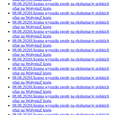
08.08.2026
Ukraina wyraziła zgodę na ekshumacje polskich
ofiar na Wołyniu
Z kraju
08.08.2026
Ukraina wyraziła zgodę na ekshumacje polskich
ofiar na Wołyniu
Z kraju
08.08.2026
Ukraina wyraziła zgodę na ekshumacje polskich
ofiar na Wołyniu
Z kraju
08.08.2026
Ukraina wyraziła zgodę na ekshumacje polskich
ofiar na Wołyniu
Z kraju
08.08.2026
Ukraina wyraziła zgodę na ekshumacje polskich
ofiar na Wołyniu
Z kraju
08.08.2026
Ukraina wyraziła zgodę na ekshumacje polskich
ofiar na Wołyniu
Z kraju
08.08.2026
Ukraina wyraziła zgodę na ekshumacje polskich
ofiar na Wołyniu
Z kraju
08.08.2026
Ukraina wyraziła zgodę na ekshumacje polskich
ofiar na Wołyniu
Z kraju
08.08.2026
Ukraina wyraziła zgodę na ekshumacje polskich
ofiar na Wołyniu
Z kraju
08.08.2026
Ukraina wyraziła zgodę na ekshumacje polskich
ofiar na Wołyniu
Z kraju
08.08.2026
Ukraina wyraziła zgodę na ekshumacje polskich
ofiar na Wołyniu
Z kraju
08.08.2026
Ukraina wyraziła zgodę na ekshumacje polskich
ofiar na Wołyniu
Z kraju
08.08.2026
Ukraina wyraziła zgodę na ekshumacje polskich