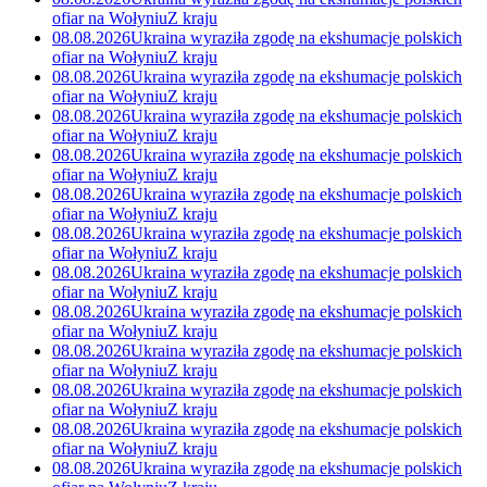
ofiar na Wołyniu
Z kraju
08.08.2026
Ukraina wyraziła zgodę na ekshumacje polskich
ofiar na Wołyniu
Z kraju
08.08.2026
Ukraina wyraziła zgodę na ekshumacje polskich
ofiar na Wołyniu
Z kraju
08.08.2026
Ukraina wyraziła zgodę na ekshumacje polskich
ofiar na Wołyniu
Z kraju
08.08.2026
Ukraina wyraziła zgodę na ekshumacje polskich
ofiar na Wołyniu
Z kraju
08.08.2026
Ukraina wyraziła zgodę na ekshumacje polskich
ofiar na Wołyniu
Z kraju
08.08.2026
Ukraina wyraziła zgodę na ekshumacje polskich
ofiar na Wołyniu
Z kraju
08.08.2026
Ukraina wyraziła zgodę na ekshumacje polskich
ofiar na Wołyniu
Z kraju
08.08.2026
Ukraina wyraziła zgodę na ekshumacje polskich
ofiar na Wołyniu
Z kraju
08.08.2026
Ukraina wyraziła zgodę na ekshumacje polskich
ofiar na Wołyniu
Z kraju
08.08.2026
Ukraina wyraziła zgodę na ekshumacje polskich
ofiar na Wołyniu
Z kraju
08.08.2026
Ukraina wyraziła zgodę na ekshumacje polskich
ofiar na Wołyniu
Z kraju
08.08.2026
Ukraina wyraziła zgodę na ekshumacje polskich