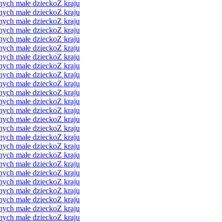
nych małe dziecko
Z kraju
nych małe dziecko
Z kraju
nych małe dziecko
Z kraju
nych małe dziecko
Z kraju
nych małe dziecko
Z kraju
nych małe dziecko
Z kraju
nych małe dziecko
Z kraju
nych małe dziecko
Z kraju
nych małe dziecko
Z kraju
nych małe dziecko
Z kraju
nych małe dziecko
Z kraju
nych małe dziecko
Z kraju
nych małe dziecko
Z kraju
nych małe dziecko
Z kraju
nych małe dziecko
Z kraju
nych małe dziecko
Z kraju
nych małe dziecko
Z kraju
nych małe dziecko
Z kraju
nych małe dziecko
Z kraju
nych małe dziecko
Z kraju
nych małe dziecko
Z kraju
nych małe dziecko
Z kraju
nych małe dziecko
Z kraju
nych małe dziecko
Z kraju
nych małe dziecko
Z kraju