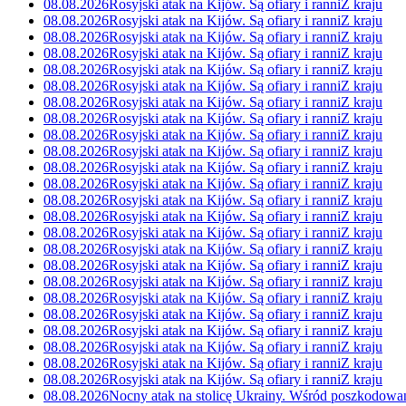
08.08.2026
Rosyjski atak na Kijów. Są ofiary i ranni
Z kraju
08.08.2026
Rosyjski atak na Kijów. Są ofiary i ranni
Z kraju
08.08.2026
Rosyjski atak na Kijów. Są ofiary i ranni
Z kraju
08.08.2026
Rosyjski atak na Kijów. Są ofiary i ranni
Z kraju
08.08.2026
Rosyjski atak na Kijów. Są ofiary i ranni
Z kraju
08.08.2026
Rosyjski atak na Kijów. Są ofiary i ranni
Z kraju
08.08.2026
Rosyjski atak na Kijów. Są ofiary i ranni
Z kraju
08.08.2026
Rosyjski atak na Kijów. Są ofiary i ranni
Z kraju
08.08.2026
Rosyjski atak na Kijów. Są ofiary i ranni
Z kraju
08.08.2026
Rosyjski atak na Kijów. Są ofiary i ranni
Z kraju
08.08.2026
Rosyjski atak na Kijów. Są ofiary i ranni
Z kraju
08.08.2026
Rosyjski atak na Kijów. Są ofiary i ranni
Z kraju
08.08.2026
Rosyjski atak na Kijów. Są ofiary i ranni
Z kraju
08.08.2026
Rosyjski atak na Kijów. Są ofiary i ranni
Z kraju
08.08.2026
Rosyjski atak na Kijów. Są ofiary i ranni
Z kraju
08.08.2026
Rosyjski atak na Kijów. Są ofiary i ranni
Z kraju
08.08.2026
Rosyjski atak na Kijów. Są ofiary i ranni
Z kraju
08.08.2026
Rosyjski atak na Kijów. Są ofiary i ranni
Z kraju
08.08.2026
Rosyjski atak na Kijów. Są ofiary i ranni
Z kraju
08.08.2026
Rosyjski atak na Kijów. Są ofiary i ranni
Z kraju
08.08.2026
Rosyjski atak na Kijów. Są ofiary i ranni
Z kraju
08.08.2026
Rosyjski atak na Kijów. Są ofiary i ranni
Z kraju
08.08.2026
Rosyjski atak na Kijów. Są ofiary i ranni
Z kraju
08.08.2026
Rosyjski atak na Kijów. Są ofiary i ranni
Z kraju
08.08.2026
Nocny atak na stolicę Ukrainy. Wśród poszkodowa