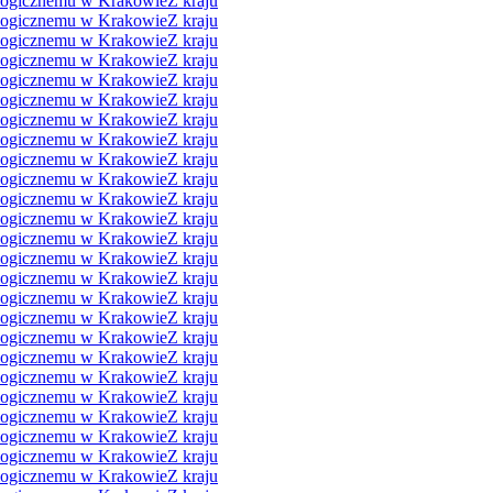
ologicznemu w Krakowie
Z kraju
ologicznemu w Krakowie
Z kraju
ologicznemu w Krakowie
Z kraju
ologicznemu w Krakowie
Z kraju
ologicznemu w Krakowie
Z kraju
ologicznemu w Krakowie
Z kraju
ologicznemu w Krakowie
Z kraju
ologicznemu w Krakowie
Z kraju
ologicznemu w Krakowie
Z kraju
ologicznemu w Krakowie
Z kraju
ologicznemu w Krakowie
Z kraju
ologicznemu w Krakowie
Z kraju
ologicznemu w Krakowie
Z kraju
ologicznemu w Krakowie
Z kraju
ologicznemu w Krakowie
Z kraju
ologicznemu w Krakowie
Z kraju
ologicznemu w Krakowie
Z kraju
ologicznemu w Krakowie
Z kraju
ologicznemu w Krakowie
Z kraju
ologicznemu w Krakowie
Z kraju
ologicznemu w Krakowie
Z kraju
ologicznemu w Krakowie
Z kraju
ologicznemu w Krakowie
Z kraju
ologicznemu w Krakowie
Z kraju
ologicznemu w Krakowie
Z kraju