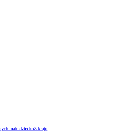
nych małe dziecko
Z kraju